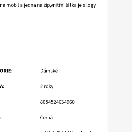
na mobil a jedna na zip,vnitřní látka je s logy
ORIE
:
Dámské
A
:
2 roky
8054524634960
:
Černá