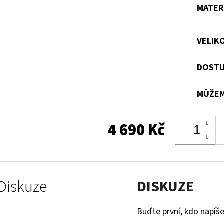
MATER
VELIK
DOSTU
MŮŽEM
4 690 Kč
Diskuze
DISKUZE
Buďte první, kdo napíše