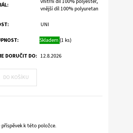
vnitřní díl 100% polyester,
IÁL
:
vnější díl 100% polyuretan
OST
:
UNI
PNOST:
Skladem
(1 ks)
E DORUČIT DO:
12.8.2026
DO KOŠÍKU
 příspěvek k této položce.