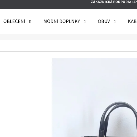
ZÁKAZNICKÁ PODPORA:
+42
OBLEČENÍ
MÓDNÍ DOPLŇKY
OBUV
KAB
O POTŘEBUJETE NAJÍT?
HLEDAT
DOPORUČUJEME