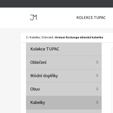
K
Přejít
O
Zpět
Zpět
na
KOLEKCE TUPAC
Š
do
do
obsah
Í
obchodu
obchodu
C
K
Domů
/
Kabelky
/
Dámské
/
Armani Exchange dámská kabelka
P
K
Přeskočit
Kolekce TUPAC
A
O
kategorie
T
S
Oblečení
E
T
G
Módní doplňky
O
R
R
A
Obuv
I
N
E
N
Kabelky