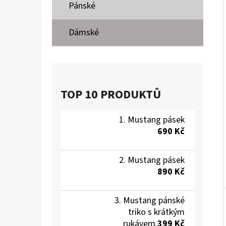
Í
Pánské
P
A
Dámské
MUSTANG PÁSEK
N
690 Kč
E
L
TOP 10 PRODUKTŮ
Mustang pásek
690 Kč
Mustang pásek
890 Kč
Mustang pánské
triko s krátkým
rukávem
399 Kč