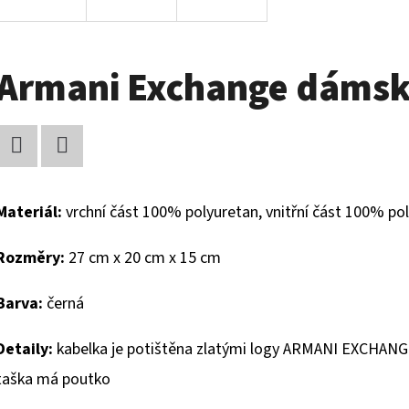
Armani Exchange dámsk
Facebook
Twitter
Materiál:
vrchní část
100% polyuretan, vnitřní část 100% po
Rozměry:
27 cm x 20 cm x 15 cm
Barva:
černá
Detaily:
kabelka je potištěna zlatými logy ARMANI EXCHAN
taška má poutko