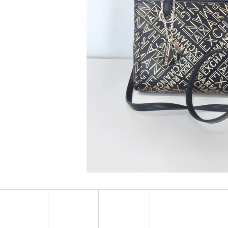
MUSTANG PÁSEK
MUSTANG PÁNSKÉ 
RUKÁVEM
890 Kč
399 Kč