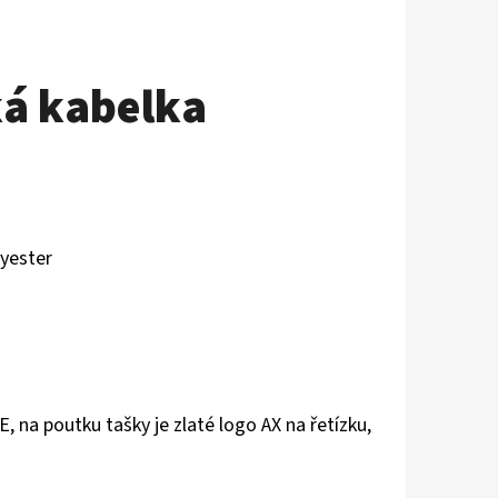
á kabelka
lyester
GE,
na poutku tašky je zlaté logo AX na řetízku,