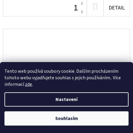
DO
DETAIL
KOŠÍKU
Tento web používá soubory cookie. Dalším procházením
tohoto webu vyjadřujete souhlas s jejich používáním.. Více
informací
zde
.
Nastavení
Souhlasím
REPLAY DÁMSKÁ KABELKA