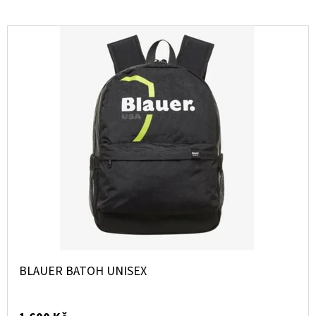
S
KRÁTKÝM
RUKÁVEM
399
Kč
BLAUER BATOH UNISEX