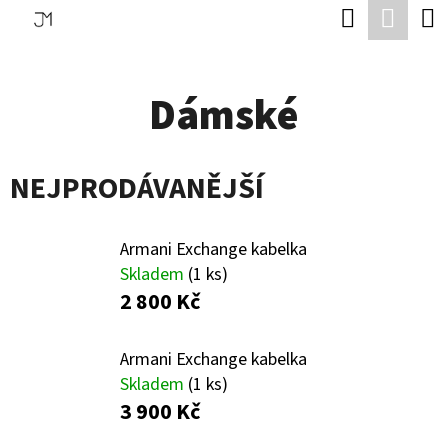
K
Hledat
Náku
Přejít
O
Zpět
Zpět
na
koší
Š
obsah
Dámské
Í
C
K
O
NEJPRODÁVANĚJŠÍ
P
O
T
Armani Exchange kabelka
Skladem
(1 ks)
Ř
2 800 Kč
E
B
Armani Exchange kabelka
U
Skladem
(1 ks)
3 900 Kč
J