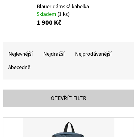
E
Blauer dámská kabelka
T
Skladem
(1 ks)
E
1 900 Kč
N
A
Ř
J
A
Nejlevnější
Nejdražší
Nejprodávanější
Í
Z
Abecedně
T
E
?
N
Í
OTEVŘÍT FILTR
P
R
HLEDAT
V
O
Ý