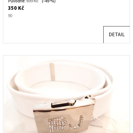
Původně:
699 Kč
(–49 %)
350 Kč
90
DETAIL