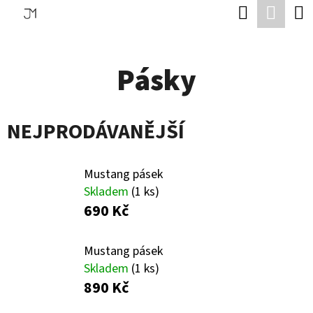
K
Hledat
Náku
Přejít
O
Zpět
Zpět
na
koší
Š
obsah
Pásky
Í
C
K
O
NEJPRODÁVANĚJŠÍ
P
O
T
Mustang pásek
Skladem
(1 ks)
Ř
690 Kč
E
B
Mustang pásek
U
Skladem
(1 ks)
890 Kč
J