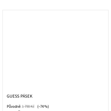
GUESS PÁSEK
Původně:
1 790 Kč
(–74 %)