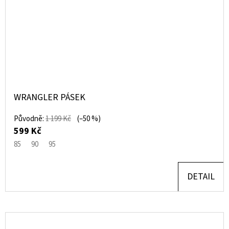
WRANGLER PÁSEK
Původně:
1 199 Kč
(–50 %)
599 Kč
85
90
95
DETAIL