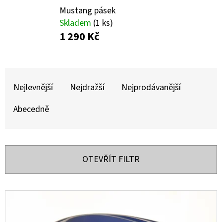
E
Mustang pásek
T
Skladem
(1 ks)
E
1 290 Kč
N
A
Ř
J
A
Nejlevnější
Nejdražší
Nejprodávanější
Í
Z
Abecedně
T
E
?
N
Í
OTEVŘÍT FILTR
P
R
HLEDAT
V
O
Ý