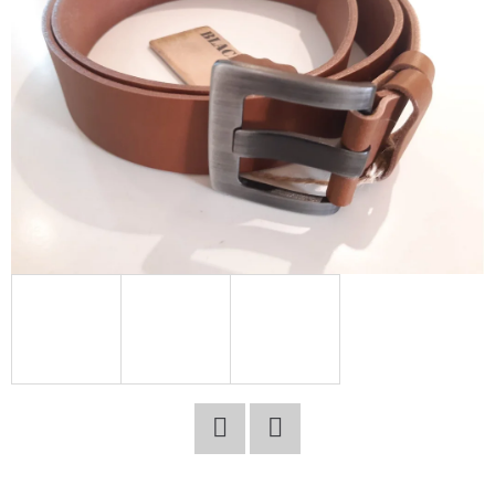
E
T
E
N
A
J
Í
T
?
HLEDAT
Facebook
Twitter