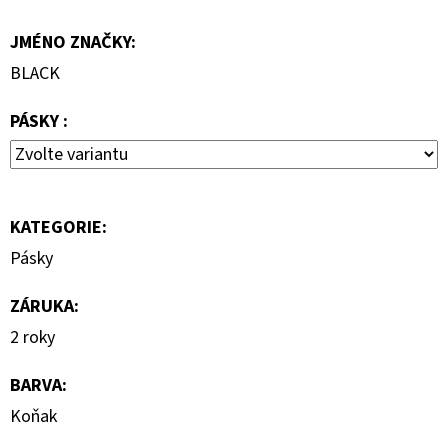
7
JMÉNO ZNAČKY
:
000
Kč
BLACK
PÁSKY :
KATEGORIE
:
Pásky
ZÁRUKA
:
2 roky
BARVA
:
Koňak