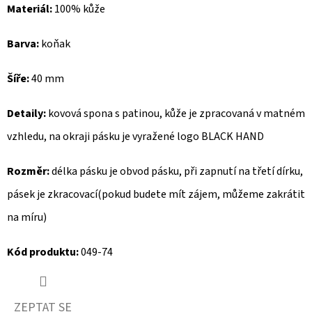
Materiál:
100% kůže
D
Barva:
koňak
O
P
Šíře:
40 mm
O
R
Detaily:
kovová spona s patinou, kůže je zpracovaná v matném
U
Č
vzhledu, na okraji pásku je vyražené logo BLACK HAND
U
Rozměr:
délka pásku je obvod pásku, při zapnutí na třetí dírku,
J
E
pásek je zkracovací(pokud budete mít zájem, můžeme zakrátit
M
na míru)
E
Kód produktu:
049-74
GEOX
DÁMSKÝ
KABÁT
ZEPTAT SE