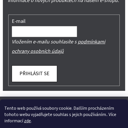
informace o nových produktech na našem e-shopu.
E-mail
Vložením e-mailu souhlasíte s
podmínkami
ochrany osobních údajů
PŘIHLÁSIT SE
Z
Shoptet.cz
Můjprvníeshop.cz
Á
Tento web používá soubory cookie. Dalším procházením
tohoto webu vyjadřujete souhlas s jejich používáním.. Více
P
informací
zde
.