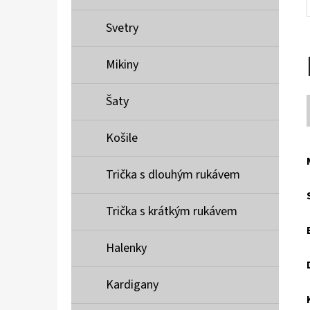
Svetry
Mikiny
Šaty
Košile
Trička s dlouhým rukávem
Trička s krátkým rukávem
Halenky
Kardigany