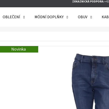
ZÁKAZNICKÁ PODPORA:
+42
OBLEČENÍ
MÓDNÍ DOPLŇKY
OBUV
KAB
O POTŘEBUJETE NAJÍT?
Novinka
HLEDAT
DOPORUČUJEME