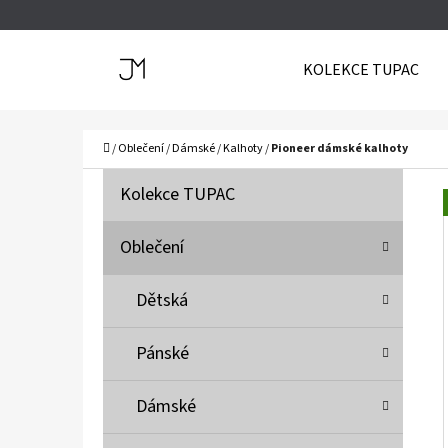
K
Přejít
O
Zpět
Zpět
na
KOLEKCE TUPAC
Š
do
do
obsah
Í
obchodu
obchodu
C
K
Domů
/
Oblečení
/
Dámské
/
Kalhoty
/
Pioneer dámské kalhoty
P
K
Přeskočit
Kolekce TUPAC
A
O
kategorie
T
S
Oblečení
E
T
G
Dětská
O
R
R
A
Pánské
I
N
E
N
Dámské