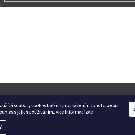
oužívá soubory cookie. Dalším procházením tohoto webu
ouhlas s jejich používáním.. Více informací
zde
.
yhrazena.
Upravit nastavení cookies
í