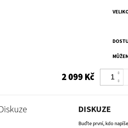
VELIK
DOSTU
MŮŽEM
2 099 Kč
Diskuze
DISKUZE
Buďte první, kdo napíše