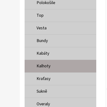
Í
Polokošile
P
A
Top
MUSTANG PÁSEK
N
690 Kč
Vesta
E
L
Bundy
Kabáty
Kalhoty
Kraťasy
Sukně
Overaly