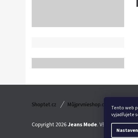
Z
Shoptet.cz
Můjprvníeshop.cz
Á
Tento web p
vyjadřujete s
P
Copyright 2026
Jeans Mode
. Všechna práva v
A
Nastaven