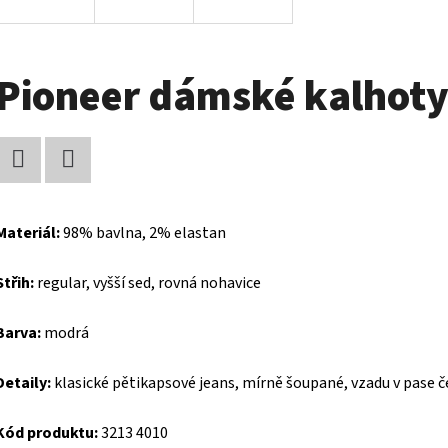
Pioneer dámské kalhot
Facebook
Twitter
Materiál:
98% bavlna, 2% elastan
Střih:
regular, vyšší sed, rovná nohavice
Barva:
modrá
Detaily:
klasické pětikapsové jeans, mírně šoupané, vzadu v pase
Kód produktu:
3213 4010