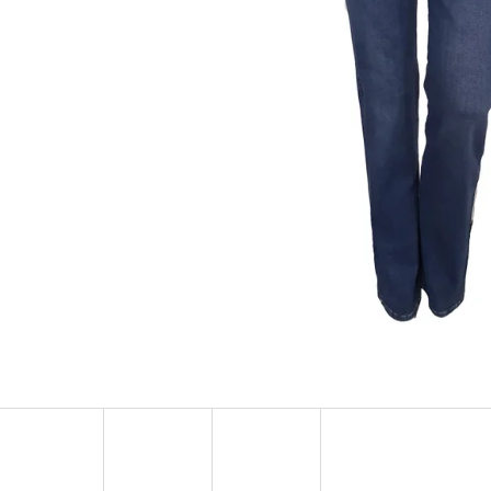
MUSTANG PÁSEK
MUSTANG PÁNSKÉ 
RUKÁVEM
890 Kč
399 Kč