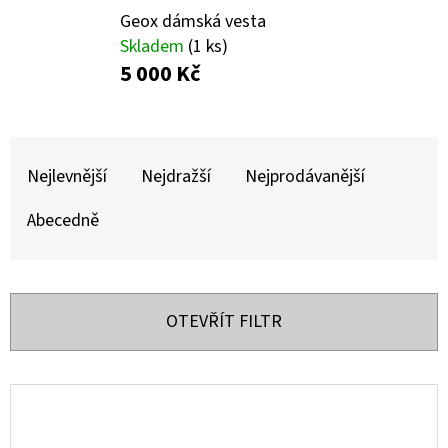
E
Geox dámská vesta
T
Skladem
(1 ks)
E
5 000 Kč
N
A
Ř
J
A
Nejlevnější
Nejdražší
Nejprodávanější
Í
Z
Abecedně
T
E
?
N
Í
OTEVŘÍT FILTR
P
R
HLEDAT
V
O
Ý