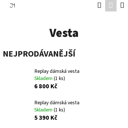
K
Hledat
Náku
Přejít
O
Zpět
Zpět
na
koší
Š
obsah
Vesta
Í
C
K
O
NEJPRODÁVANĚJŠÍ
P
O
T
Replay dámská vesta
Skladem
(1 ks)
Ř
6 800 Kč
E
B
Replay dámská vesta
U
Skladem
(1 ks)
5 390 Kč
J