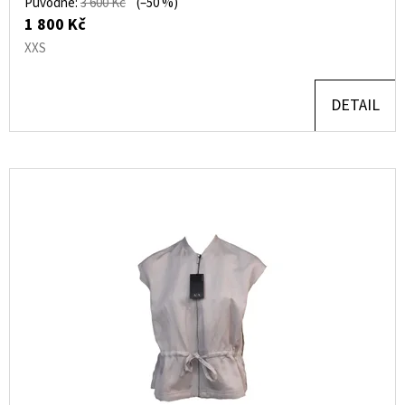
Původně:
3 600 Kč
(–50 %)
1 800 Kč
XXS
DETAIL