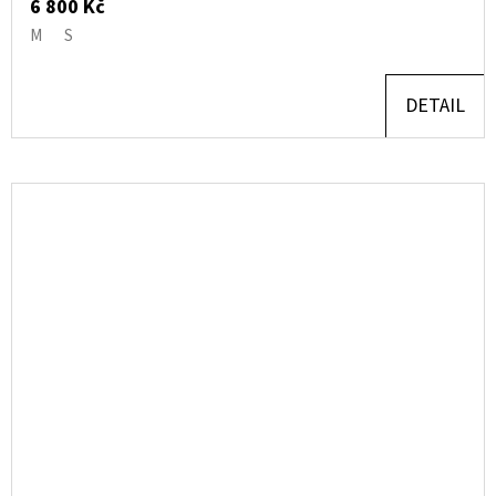
6 800 Kč
M
S
DETAIL