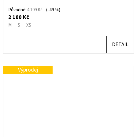
Původně:
4 199 Kč
(–49 %)
2 100 Kč
M
S
XS
DETAIL
Výprodej