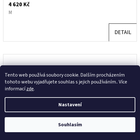
4 620 Kč
M
DETAIL
Tento web používá soubory cookie. Dalším procházením
tohoto webu vyjadřujete souhlas s jejich používáním.. Více
informací
zde
.
Nastavení
Souhlasím