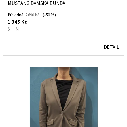
MUSTANG DÁMSKÁ BUNDA
Původně:
2 690 Kč
(–50 %)
1 345 Kč
S
M
DETAIL