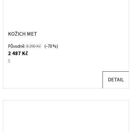
KOŽICH MET
Původně:
8 290 Kč
(–70 %)
2 487 Kč
S
DETAIL