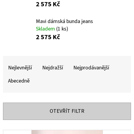
E
2 575 Kč
T
E
Mavi dámská bunda jeans
Skladem
(1 ks)
N
2 575 Kč
A
J
Ř
Í
A
Nejlevnější
Nejdražší
Nejprodávanější
T
Z
?
Abecedně
E
N
Í
OTEVŘÍT FILTR
HLEDAT
P
R