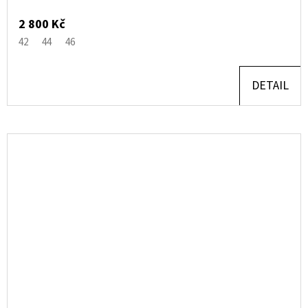
2 800 Kč
42
44
46
DETAIL