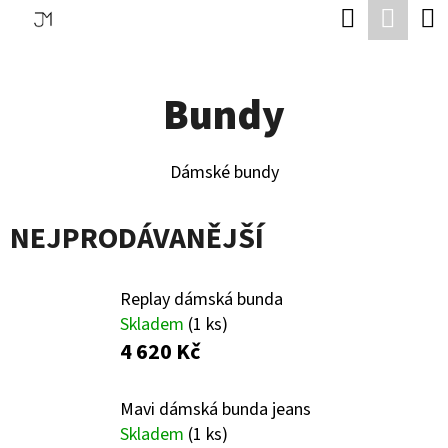
K
Hledat
Náku
Přejít
O
Zpět
Zpět
na
koší
Š
obsah
Bundy
Í
C
K
O
Dámské bundy
P
O
NEJPRODÁVANĚJŠÍ
T
Ř
Replay dámská bunda
E
Skladem
(1 ks)
B
4 620 Kč
U
Mavi dámská bunda jeans
J
Skladem
(1 ks)