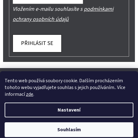
Vložením e-mailu souhlasíte s
podmínkami
ochrany osobních údajů
PŘIHLÁSIT SE
Z
Shoptet.cz
Můjprvníeshop.cz
Á
Tento web používá soubory cookie. Dalším procházením
tohoto webu vyjadřujete souhlas s jejich používáním.. Více
P
informací
zde
.
A
Instagram
Nastavení
T
Vytvořil Shoptet
Í
Copyright 2026
Jeans Mode
. Všechna práva vyhrazena.
Souhlasím
Upravit nastavení cookies