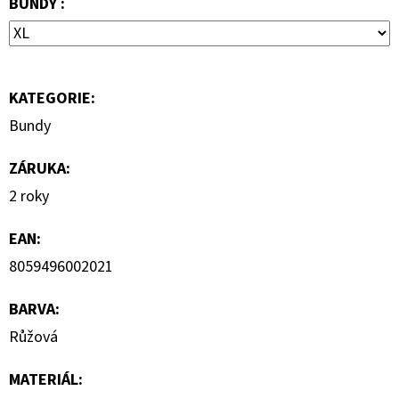
BUNDY :
S
KRÁTKÝM
RUKÁVEM
399
Kč
KATEGORIE
:
Bundy
ZÁRUKA
:
2 roky
EAN
:
8059496002021
BARVA
:
Růžová
MATERIÁL
: