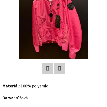
E
T
E
N
A
J
Í
T
?
Facebook
Twitter
Materiál:
100% polyamid
HLEDAT
Barva:
růžová