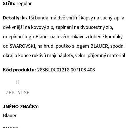
Střih:
regular
D
Detaily:
kratší bunda má dvě vnitřní kapsy na suchý zip a
O
P
dvě vnější na kovový zip, zapínání na dvoucestný zip,
O
odepínací logo Blauer na levém rukávu zdobené kamínky
R
od SWAROVSKI, na hrudi poutko s logem BLAUER, spodní
U
okraj a konce rukávů mají náplety, velmi příjemný materiál
Č
U
Kód produktu:
26SBLDC01218 007108 408
J
E
M
ZEPTAT SE
E
JMÉNO ZNAČKY
:
Blauer
MUSTANG
PÁNSKÉ
TRIKO