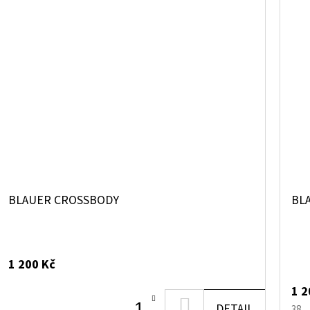
BLAUER CROSSBODY
BL
1 200 Kč
1 2
DO
DETAIL
38