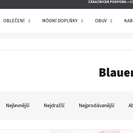
ZÁKAZNICKÁ PODPORA:
+42
OBLEČENÍ
MÓDNÍ DOPLŇKY
OBUV
KAB
O POTŘEBUJETE NAJÍT?
HLEDAT
Blaue
DOPORUČUJEME
Ř
A
Nejlevnější
Nejdražší
Nejprodávanější
A
Z
E