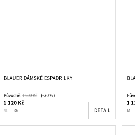
BLAUER DÁMSKÉ ESPADRILKY
BL
Původně:
1 600 Kč
(–30 %)
Pův
1 120 Kč
1 1
DETAIL
41
36
M