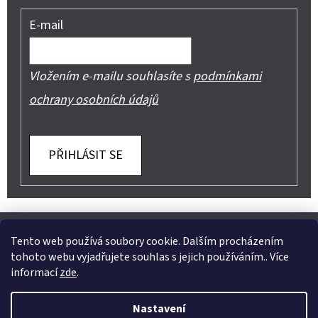
E-mail
Vložením e-mailu souhlasíte s
podmínkami
ochrany osobních údajů
PŘIHLÁSIT SE
Z
Shoptet.cz
Můjprvníeshop.cz
Á
Tento web používá soubory cookie. Dalším procházením
tohoto webu vyjadřujete souhlas s jejich používáním.. Více
P
informací
zde
.
A
Instagram
Nastavení
T