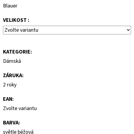
890
Blauer
Kč
VELIKOST :
KATEGORIE
:
Dámská
ZÁRUKA
:
2 roky
EAN
:
Zvolte variantu
BARVA
:
světle béžová