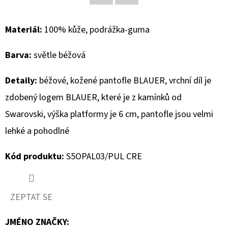
Facebook
Twitter
D
Materiál:
100% kůže, podrážka-guma
O
P
Barva:
světle béžová
O
R
Detaily:
béžové, kožené pantofle BLAUER, vrchní díl je
U
zdobený logem BLAUER, které je z kamínků od
Č
U
Swarovski, výška platformy je 6 cm, pantofle jsou velmi
J
lehké a pohodlné
E
M
Kód produktu:
S5OPAL03/PUL CRE
E
ZEPTAT SE
MUSTANG
PÁSEK
JMÉNO ZNAČKY
: