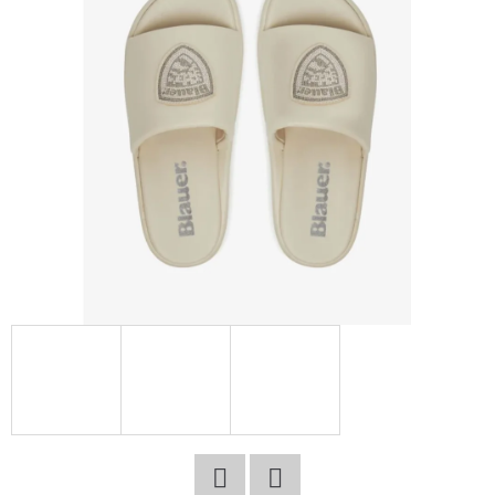
E
T
E
N
A
J
Í
T
?
HLEDAT