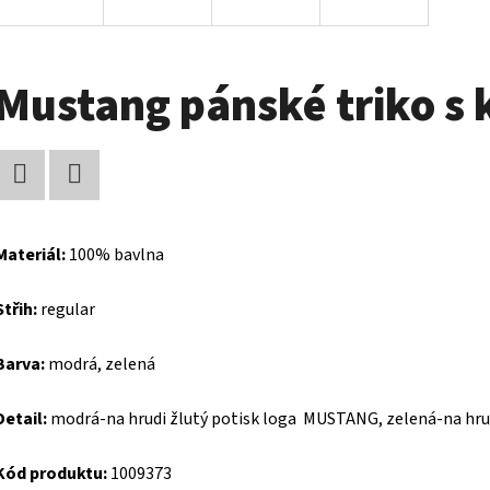
Mustang pánské triko s
Facebook
Twitter
Materiál:
100% bavlna
Střih:
regular
Barva:
modrá, zelená
Detail:
modrá-na hrudi žlutý potisk loga MUSTANG, zelená-na hru
Kód produktu:
1009373