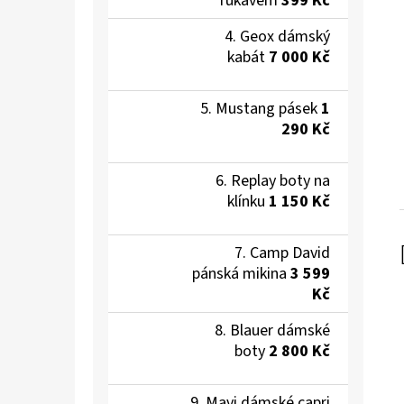
rukávem
399 Kč
Geox dámský
kabát
7 000 Kč
Mustang pásek
1
290 Kč
Replay boty na
klínku
1 150 Kč
Camp David
pánská mikina
3 599
Kč
Blauer dámské
boty
2 800 Kč
Mavi dámské capri