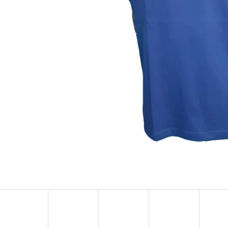
MUSTANG PÁSEK
MUSTANG PÁNSKÉ 
RUKÁVEM
890 Kč
399 Kč