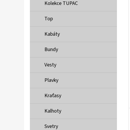
Í
Kolekce TUPAC
P
A
Top
MUSTANG PÁSEK
N
690 Kč
Kabáty
E
L
Bundy
Vesty
Plavky
Kraťasy
Kalhoty
Svetry