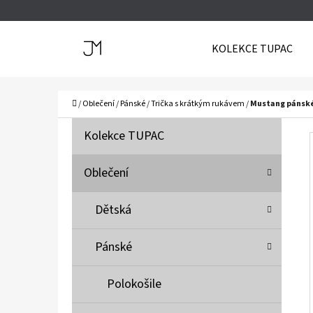
K
Přejít
O
Zpět
Zpět
na
KOLEKCE TUPAC
Š
do
do
obsah
Í
obchodu
obchodu
C
K
Domů
/
Oblečení
/
Pánské
/
Trička s krátkým rukávem
/
Mustang pánské
P
K
Přeskočit
Kolekce TUPAC
A
O
kategorie
T
S
Oblečení
E
T
G
Dětská
O
R
R
A
Pánské
I
N
E
N
Polokošile