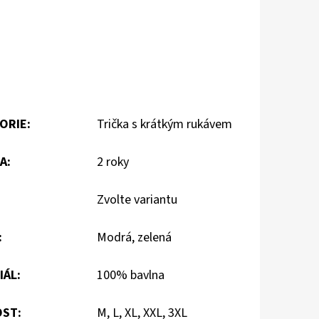
ORIE
:
Trička s krátkým rukávem
A
:
2 roky
Zvolte variantu
:
Modrá, zelená
IÁL
:
100% bavlna
OST
:
M, L, XL, XXL, 3XL