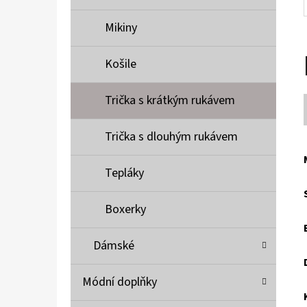
Mikiny
Košile
Trička s krátkým rukávem
Trička s dlouhým rukávem
Tepláky
Boxerky
Dámské
Módní doplňky