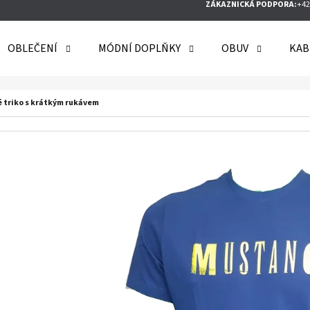
ZÁKAZNICKÁ PODPORA:
+42
OBLEČENÍ
MÓDNÍ DOPLŇKY
OBUV
KAB
O POTŘEBUJETE NAJÍT?
 triko s krátkým rukávem
HLEDAT
DOPORUČUJEME