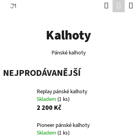
K
Hledat
Náku
Přejít
O
Zpět
Zpět
na
koší
Š
obsah
Kalhoty
Í
C
K
O
Pánské kalhoty
P
O
NEJPRODÁVANĚJŠÍ
T
Ř
Replay pánské kalhoty
E
Skladem
(1 ks)
B
2 200 Kč
U
Pioneer pánské kalhoty
J
Skladem
(1 ks)