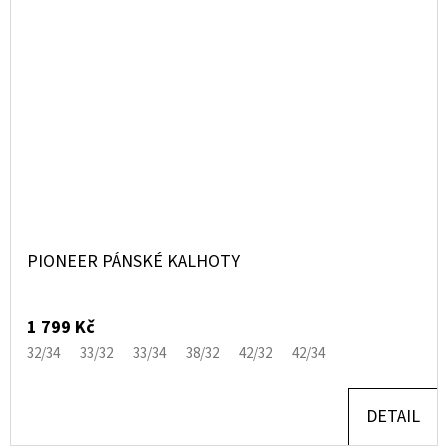
PIONEER PÁNSKÉ KALHOTY
1 799 Kč
32/34
33/32
33/34
38/32
42/32
42/34
DETAIL