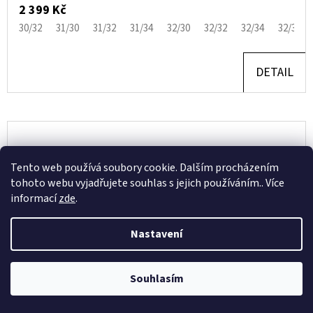
2 399 Kč
30/32
31/30
31/32
31/34
32/30
32/32
32/34
32/36
DETAIL
Tento web používá soubory cookie. Dalším procházením
tohoto webu vyjadřujete souhlas s jejich používáním.. Více
informací
zde
.
Nastavení
Souhlasím