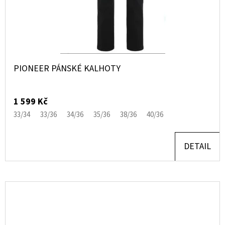
PIONEER PÁNSKÉ KALHOTY
1 599 Kč
33/34
33/36
34/36
35/36
38/36
40/36
DETAIL