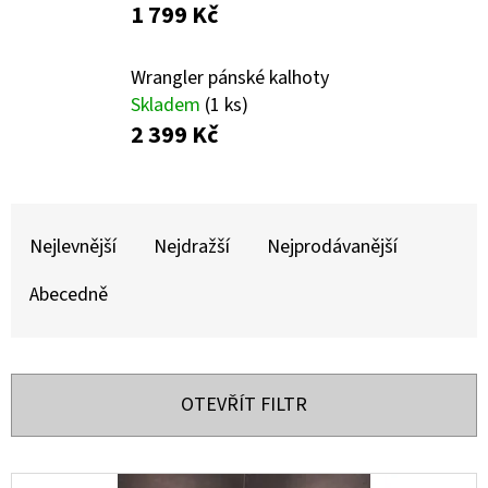
E
1 799 Kč
T
E
Wrangler pánské kalhoty
Skladem
(1 ks)
N
2 399 Kč
A
J
Ř
Í
A
Nejlevnější
Nejdražší
Nejprodávanější
T
Z
?
Abecedně
E
N
Í
OTEVŘÍT FILTR
HLEDAT
P
R