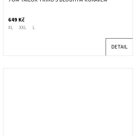
649 Kč
XL
XXL
L
DETAIL