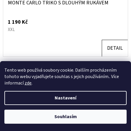
MONTE CARLO TRIKO S DLOUHÝM RUKÁVEM
1 190 Kč
XXL
DETAIL
Tento web používá soubory cookie. Dalším procházením
tohoto webu vyjadřujete souhlas s jejich používáním.. Více
informací
zde
.
Nastavení
Souhlasím