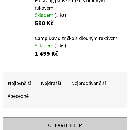
E
Mustang pánské triko s dlouhým
rukávem
T
Skladem
(1 ks)
E
590 Kč
N
A
Camp David tričko s dlouhým rukávem
Skladem
(1 ks)
J
1 499 Kč
Í
T
Ř
?
A
Nejlevnější
Nejdražší
Nejprodávanější
Z
Abecedně
E
N
HLEDAT
Í
OTEVŘÍT FILTR