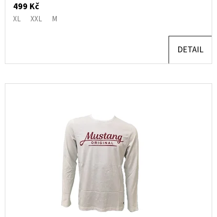
Ů
KLÍNKU
499 Kč
XL
XXL
M
1
150
Kč
Původně:
DETAIL
2
300
Kč