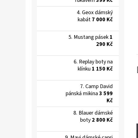
rukávem
399 Kč
Geox dámský
kabát
7 000 Kč
Mustang pásek
1
290 Kč
Replay boty na
klínku
1 150 Kč
Camp David
pánská mikina
3 599
Kč
Blauer dámské
boty
2 800 Kč
Mavi dámské capri