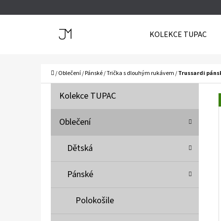
K
Přejít
O
Zpět
Zpět
na
KOLEKCE TUPAC
Š
do
do
obsah
Í
obchodu
obchodu
C
K
Domů
/
Oblečení
/
Pánské
/
Trička s dlouhým rukávem
/
Trussardi páns
P
K
Přeskočit
Kolekce TUPAC
A
O
kategorie
T
S
Oblečení
E
T
G
Dětská
O
R
R
A
Pánské
I
N
E
N
Polokošile