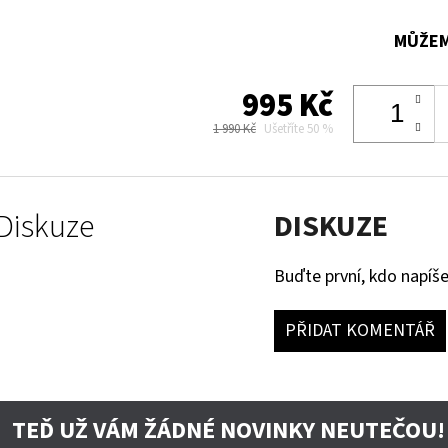
MŮŽEM
995 Kč
1 990 Kč
Ušetříte 50 %
Diskuze
DISKUZE
Buďte první, kdo napíše
PŘIDAT KOMENTÁŘ
TEĎ UŽ VÁM ŽÁDNÉ NOVINKY NEUTEČOU!