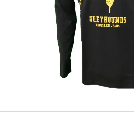
MUSTANG PÁSEK
MUSTANG PÁNSKÉ 
RUKÁVEM
890 Kč
399 Kč