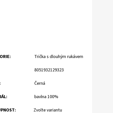
ORIE
:
Trička s dlouhým rukávem
8051932129323
:
Černá
IÁL
:
bavlna 100%
PNOST:
Zvolte variantu