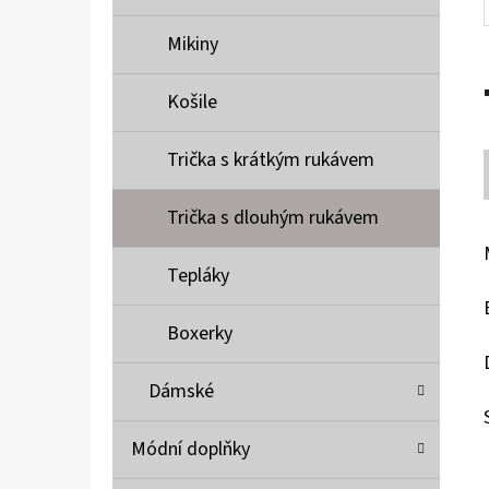
Mikiny
Košile
Trička s krátkým rukávem
Trička s dlouhým rukávem
Tepláky
Boxerky
Dámské
Módní doplňky