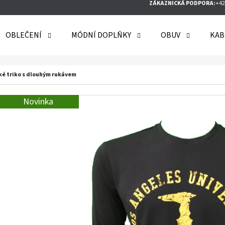
ZÁKAZNICKÁ PODPORA:
+42
OBLEČENÍ
MÓDNÍ DOPLŇKY
OBUV
KAB
O POTŘEBUJETE NAJÍT?
ké triko s dlouhým rukávem
Novinka
HLEDAT
DOPORUČUJEME