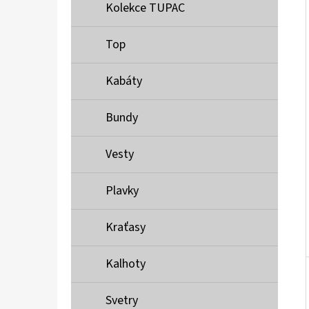
Í
Kolekce TUPAC
P
A
Top
MUSTANG PÁSEK
N
690 Kč
Kabáty
E
L
Bundy
Vesty
Plavky
Kraťasy
Kalhoty
Svetry