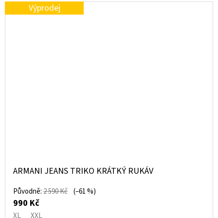
Výprodej
ARMANI JEANS TRIKO KRÁTKÝ RUKÁV
Původně:
2 590 Kč
(–61 %)
990 Kč
XL
XXL