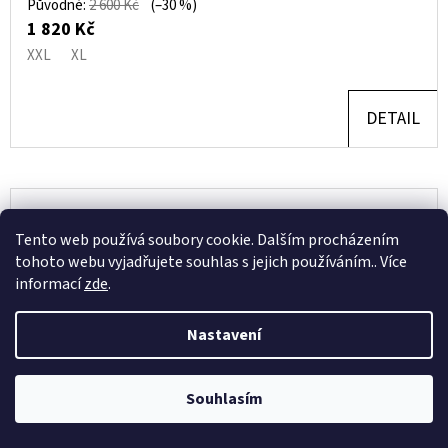
Původně:
2 600 Kč
(–30 %)
1 820 Kč
XXL
XL
DETAIL
Tento web používá soubory cookie. Dalším procházením
tohoto webu vyjadřujete souhlas s jejich používáním.. Více
informací
zde
.
Nastavení
Souhlasím