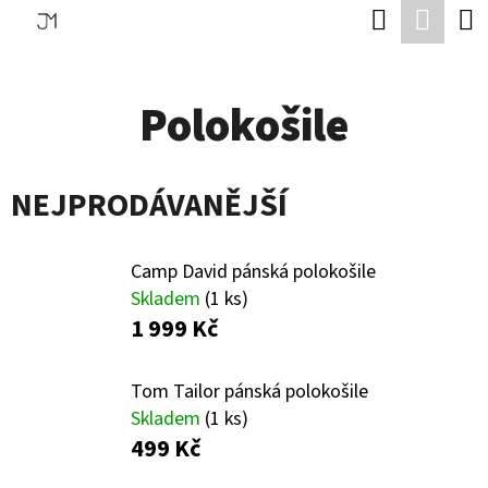
K
Hledat
Náku
Přejít
O
Zpět
Zpět
na
koší
Š
obsah
Polokošile
Í
C
K
O
NEJPRODÁVANĚJŠÍ
P
O
T
Camp David pánská polokošile
Skladem
(1 ks)
Ř
1 999 Kč
E
B
Tom Tailor pánská polokošile
U
Skladem
(1 ks)
499 Kč
J