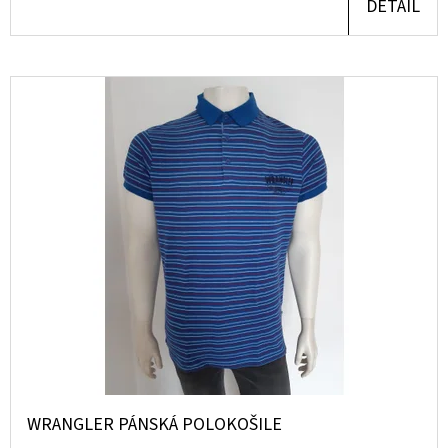
DETAIL
2
800
Kč
Původně:
4
000
Kč
WRANGLER PÁNSKÁ POLOKOŠILE