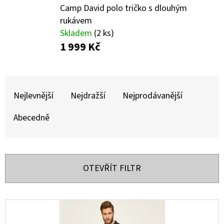
E
Camp David polo tričko s dlouhým
T
rukávem
E
Skladem
(2 ks)
1 999 Kč
N
A
Ř
J
A
Nejlevnější
Nejdražší
Nejprodávanější
Í
Z
T
Abecedně
E
?
N
Í
OTEVŘÍT FILTR
P
R
HLEDAT
V
O
Ý