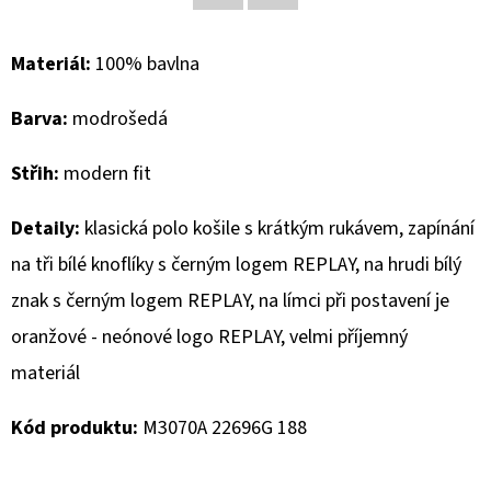
Facebook
Twitter
D
Materiál:
100% bavlna
O
P
Barva:
modrošedá
O
R
Střih:
modern fit
U
Č
Detaily:
klasická polo košile s krátkým rukávem, zapínání
U
na tři bílé knoflíky s černým logem REPLAY, na hrudi bílý
J
znak s černým logem REPLAY, na límci při postavení je
E
M
oranžové - neónové logo REPLAY, velmi příjemný
E
materiál
Kód produktu:
M3070A 22696G 188
MUSTANG
PÁSEK