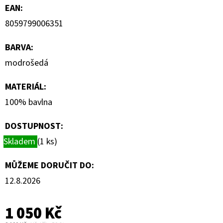
EAN
:
8059799006351
BARVA
:
modrošedá
MATERIÁL
:
100% bavlna
DOSTUPNOST:
Skladem
(1 ks)
MŮŽEME DORUČIT DO:
12.8.2026
1 050 Kč