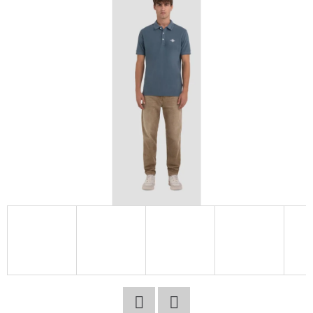
E
T
E
N
A
J
Í
T
?
HLEDAT