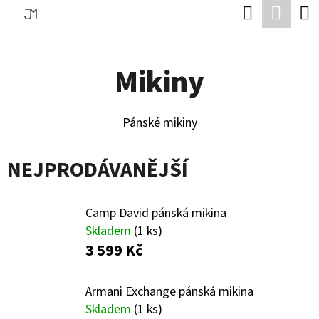
K
Hledat
Náku
Přejít
O
Zpět
Zpět
na
koší
Š
obsah
Mikiny
Í
C
K
O
Pánské mikiny
P
O
NEJPRODÁVANĚJŠÍ
T
Ř
Camp David pánská mikina
E
Skladem
(1 ks)
B
3 599 Kč
U
Armani Exchange pánská mikina
J
Skladem
(1 ks)