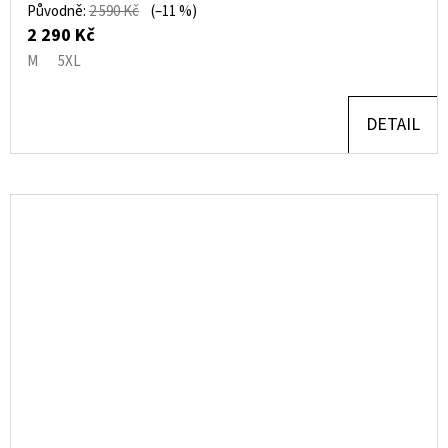
Původně:
2 590 Kč
(–11 %)
2 290 Kč
M
5XL
DETAIL