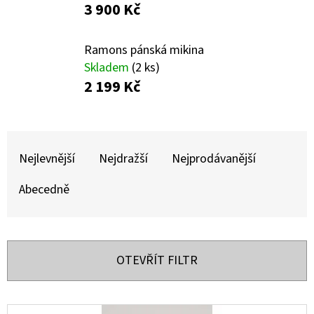
E
3 900 Kč
T
E
Ramons pánská mikina
Skladem
(2 ks)
N
2 199 Kč
A
J
Ř
Í
A
Nejlevnější
Nejdražší
Nejprodávanější
T
Z
?
Abecedně
E
N
Í
OTEVŘÍT FILTR
HLEDAT
P
R