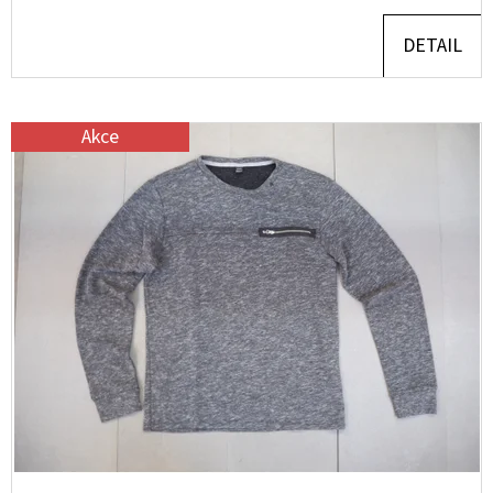
2
DETAIL
800
Kč
Původně:
4
000
Akce
Kč