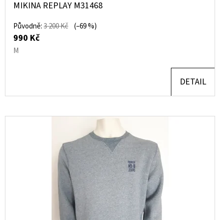
MIKINA REPLAY M31468
Původně:
3 200 Kč
(–69 %)
990 Kč
M
DETAIL