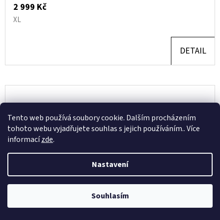
2 999 Kč
XL
DETAIL
Tento web používá soubory cookie. Dalším procházením
tohoto webu vyjadřujete souhlas s jejich používáním.. Více
informací
zde
.
Nastavení
Souhlasím