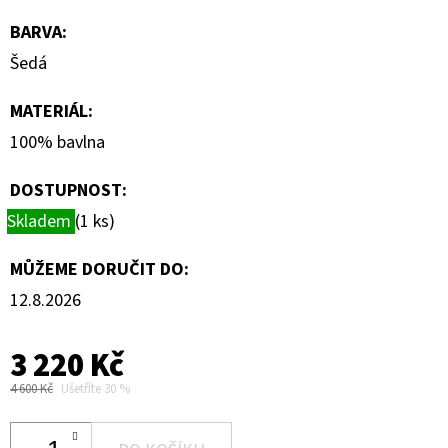
BARVA
:
Šedá
MATERIÁL
:
100% bavlna
DOSTUPNOST:
Skladem
(1 ks)
MŮŽEME DORUČIT DO:
12.8.2026
3 220 Kč
4 600 Kč
Ušetříte 30 %