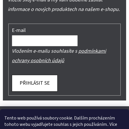
informace o nových produktech na našem e-shopu.
E-mail
Vložením e-mailu souhlasíte s
podmínkami
ochrany osobních údajů
PŘIHLÁSIT SE
Z
Shoptet.cz
Můjprvníeshop.cz
Á
Tento web používá soubory cookie. Dalším procházením
tohoto webu vyjadřujete souhlas s jejich používáním.. Více