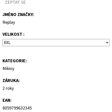
690
ZEPTAT SE
Kč
JMÉNO ZNAČKY
:
Replay
VELIKOST :
KATEGORIE
:
Mikiny
ZÁRUKA
:
2 roky
EAN
:
8059799632345