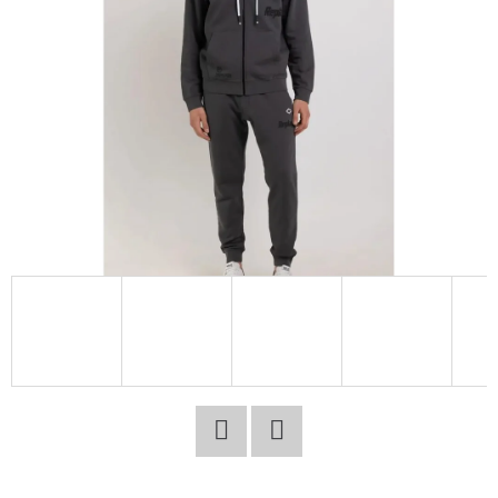
E
T
E
N
A
J
Í
T
?
HLEDAT
Facebook
Twitter