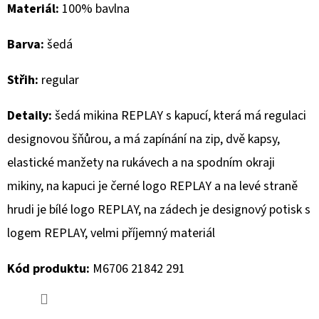
Materiál:
100% bavlna
D
Barva:
šedá
O
P
Střih:
regular
O
R
Detaily:
šedá mikina REPLAY s kapucí, která má regulaci
U
designovou šňůrou, a má zapínání na zip, dvě kapsy,
Č
U
elastické manžety na rukávech a na spodním okraji
J
mikiny,
na kapuci je černé logo REPLAY a na levé straně
E
hrudi je bílé logo REPLAY, na zádech je designový potisk s
M
E
logem REPLAY, velmi příjemný materiál
Kód produktu:
M6706 21842 291
MUSTANG
PÁSEK