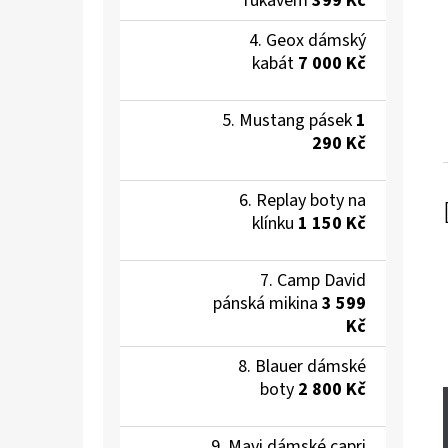
rukávem
399 Kč
Geox dámský
kabát
7 000 Kč
Mustang pásek
1
290 Kč
Replay boty na
klínku
1 150 Kč
Camp David
pánská mikina
3 599
Kč
Blauer dámské
boty
2 800 Kč
Mavi dámské capri