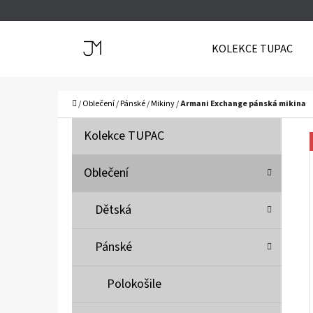
K
Přejít
O
Zpět
Zpět
na
KOLEKCE TUPAC
Š
do
do
obsah
Í
obchodu
obchodu
C
K
Domů
/
Oblečení
/
Pánské
/
Mikiny
/
Armani Exchange pánská mikina
P
K
Přeskočit
Kolekce TUPAC
A
O
kategorie
T
S
Oblečení
E
T
G
Dětská
O
R
R
A
Pánské
I
N
E
N
Polokošile