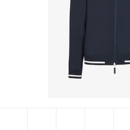
MUSTANG PÁSEK
MUSTANG PÁNSKÉ 
RUKÁVEM
890 Kč
399 Kč