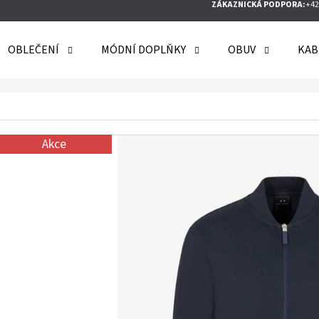
ZÁKAZNICKÁ PODPORA:
+42
OBLEČENÍ
MÓDNÍ DOPLŇKY
OBUV
KAB
O POTŘEBUJETE NAJÍT?
Akce
HLEDAT
DOPORUČUJEME