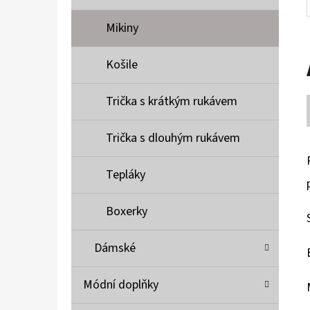
Mikiny
Košile
Trička s krátkým rukávem
Trička s dlouhým rukávem
Tepláky
Boxerky
Dámské
Módní doplňky