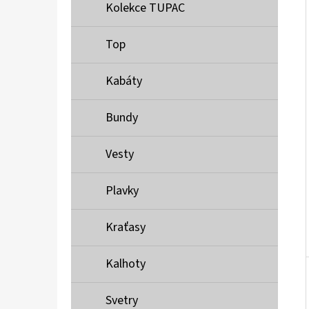
Í
Kolekce TUPAC
P
A
Top
MUSTANG PÁSEK
N
690 Kč
Kabáty
E
L
Bundy
Vesty
Plavky
Kraťasy
Kalhoty
Svetry