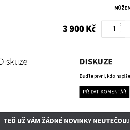
MŮŽEM
3 900 Kč
Diskuze
DISKUZE
Buďte první, kdo napíše
PŘIDAT KOMENTÁŘ
TEĎ UŽ VÁM ŽÁDNÉ NOVINKY NEUTEČOU!