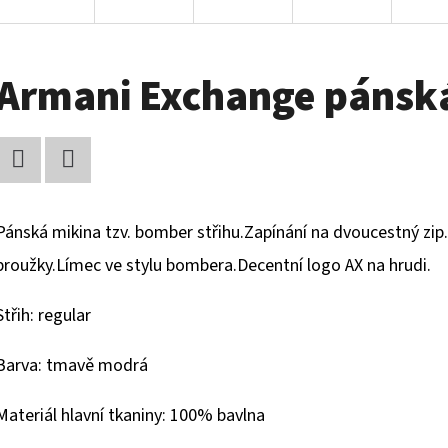
Armani Exchange pánsk
Facebook
Twitter
Pánská mikina tzv. bomber střihu.Zapínání na dvoucestný zip
proužky.Límec ve stylu bombera.Decentní logo AX na hrudi.
Střih: regular
Barva: tmavě modrá
Materiál hlavní tkaniny: 100% bavlna