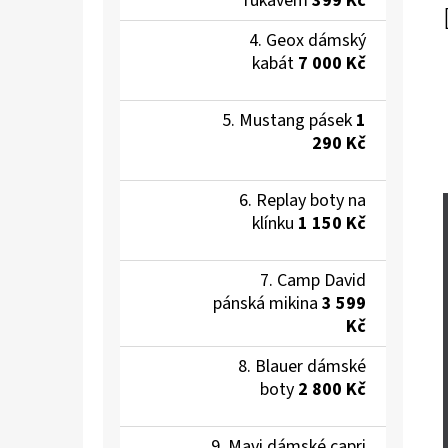
rukávem
399 Kč
Geox dámský
kabát
7 000 Kč
Mustang pásek
1
290 Kč
Replay boty na
klínku
1 150 Kč
Camp David
pánská mikina
3 599
Kč
Blauer dámské
boty
2 800 Kč
Mavi dámské capri