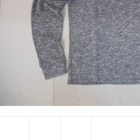
MUSTANG PÁSEK
MUSTANG PÁNSKÉ 
RUKÁVEM
890 Kč
399 Kč