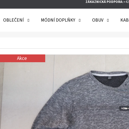
ZÁKAZNICKÁ PODPORA:
+42
OBLEČENÍ
MÓDNÍ DOPLŇKY
OBUV
KAB
O POTŘEBUJETE NAJÍT?
Akce
HLEDAT
DOPORUČUJEME