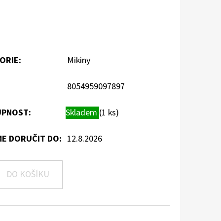
ORIE
:
Mikiny
8054959097897
PNOST:
Skladem
(1 ks)
E DORUČIT DO:
12.8.2026
DO KOŠÍKU