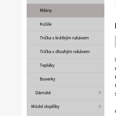
Mikiny
Košile
Trička s krátkým rukávem
Trička s dlouhým rukávem
Tepláky
Boxerky
Dámské
Módní doplňky