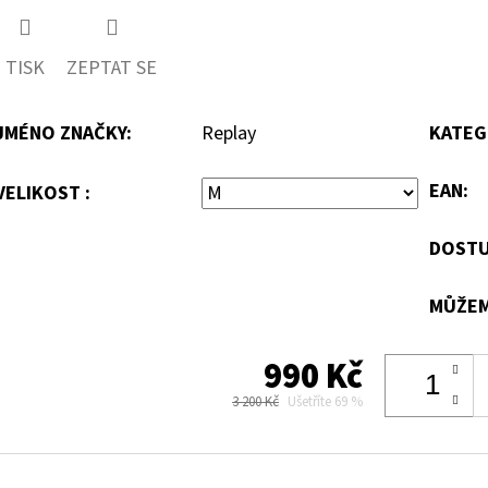
TISK
ZEPTAT SE
JMÉNO ZNAČKY
:
Replay
KATEG
EAN
:
VELIKOST :
DOSTU
MŮŽEM
990 Kč
3 200 Kč
Ušetříte 69 %