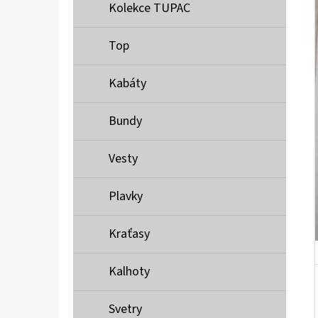
Í
Kolekce TUPAC
P
A
Top
MUSTANG PÁSEK
N
690 Kč
Kabáty
E
L
Bundy
Vesty
Plavky
Kraťasy
Kalhoty
Svetry