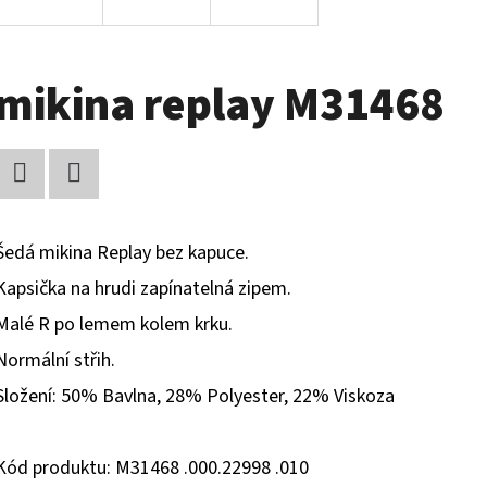
mikina replay M31468
Facebook
Twitter
Šedá mikina Replay bez kapuce.
Kapsička na hrudi zapínatelná zipem.
Malé R po lemem kolem krku.
Normální střih.
Složení: 50% Bavlna, 28% Polyester, 22% Viskoza
Kód produktu: M31468 .000.22998 .010