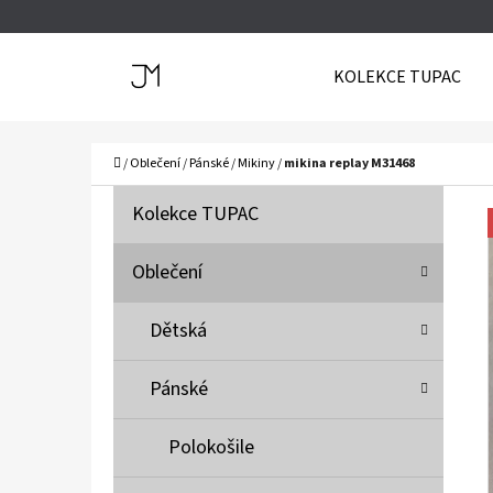
K
Přejít
O
Zpět
Zpět
na
KOLEKCE TUPAC
Š
do
do
obsah
Í
obchodu
obchodu
C
K
Domů
/
Oblečení
/
Pánské
/
Mikiny
/
mikina replay M31468
P
K
Přeskočit
Kolekce TUPAC
A
O
kategorie
T
S
Oblečení
E
T
G
Dětská
O
R
R
A
Pánské
I
N
E
N
Polokošile