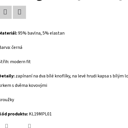
Facebook
Twitter
Materiál:
95% bavlna, 5% elastan
Barva: černá
Střih: modern fit
Detaily:
zapínaní na dva bílé knoflíky, na levé hrudi kapsa s bílým
krkem s dvěma kovovými
kroužky
Kód produktu:
KL19MPL01