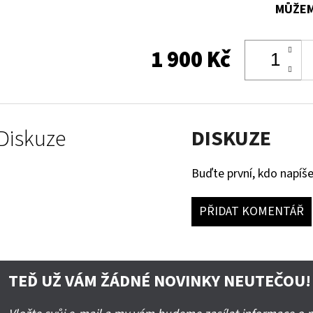
MŮŽEM
1 900 Kč
Diskuze
DISKUZE
Buďte první, kdo napíše
PŘIDAT KOMENTÁŘ
TEĎ UŽ VÁM ŽÁDNÉ NOVINKY NEUTEČOU!