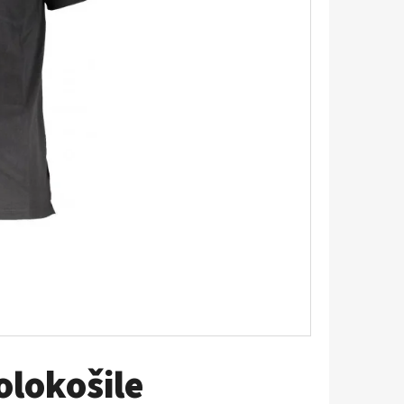
TRIKO S KRÁTKÝM
olokošile