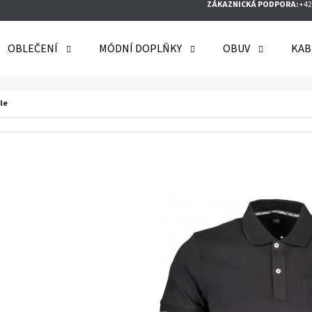
ZÁKAZNICKÁ PODPORA:
+42
OBLEČENÍ
MÓDNÍ DOPLŇKY
OBUV
KAB
O POTŘEBUJETE NAJÍT?
le
HLEDAT
DOPORUČUJEME