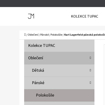
K
Přejít
O
Zpět
Zpět
na
KOLEKCE TUPAC
Š
do
do
obsah
Í
obchodu
obchodu
C
K
Domů
/
Oblečení
/
Pánské
/
Polokošile
/
Karl Lagerfeld pánská polokoši
P
K
Přeskočit
Kolekce TUPAC
A
O
kategorie
T
S
Oblečení
E
T
G
Dětská
O
R
R
A
Pánské
I
N
E
N
Polokošile