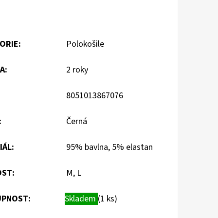
ORIE
:
Polokošile
A
:
2 roky
8051013867076
:
Černá
IÁL
:
95% bavlna, 5% elastan
OST
:
M, L
PNOST:
Skladem
(1 ks)