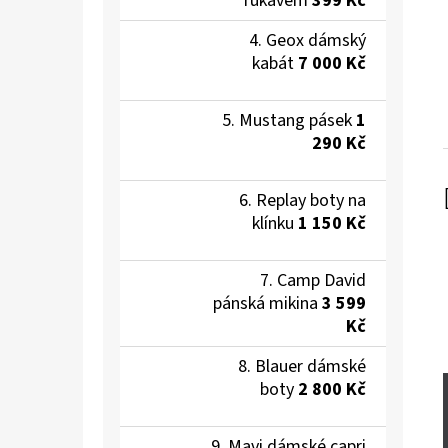
rukávem
399 Kč
Geox dámský
kabát
7 000 Kč
Mustang pásek
1
290 Kč
Replay boty na
klínku
1 150 Kč
Camp David
pánská mikina
3 599
Kč
Blauer dámské
boty
2 800 Kč
Mavi dámské capri