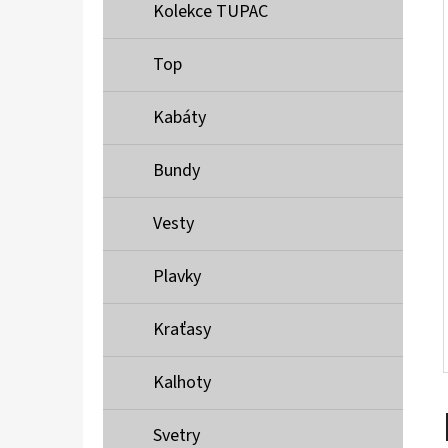
Í
Kolekce TUPAC
P
A
Top
MUSTANG PÁSEK
N
690 Kč
Kabáty
E
L
Bundy
Vesty
Plavky
Kraťasy
Kalhoty
Svetry