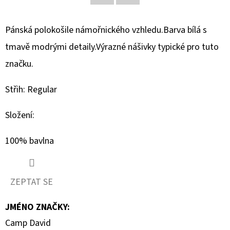
Facebook
Twitter
D
Pánská polokošile námořnického vzhledu.Barva bílá s
O
tmavě modrými detaily.Výrazné nášivky typické pro tuto
P
O
značku.
R
U
Střih: Regular
Č
U
Složení:
J
100% bavlna
E
M
E
ZEPTAT SE
JMÉNO ZNAČKY
:
MUSTANG
PÁSEK
Camp David