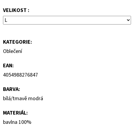
1
290
VELIKOST :
Kč
KATEGORIE
:
Oblečení
EAN
:
4054988276847
BARVA
:
bílá/tmavě modrá
MATERIÁL
:
bavlna 100%