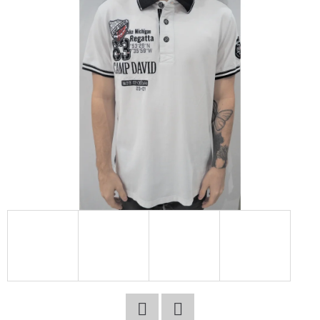
E
T
E
N
A
J
Í
T
?
HLEDAT