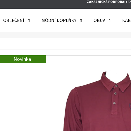
ZÁKAZNICKÁ PODPORA:
+42
OBLEČENÍ
MÓDNÍ DOPLŇKY
OBUV
KAB
O POTŘEBUJETE NAJÍT?
Novinka
HLEDAT
DOPORUČUJEME