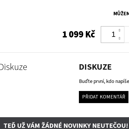
MŮŽEM
1 099 Kč
Diskuze
DISKUZE
Buďte první, kdo napíše
PŘIDAT KOMENTÁŘ
TEĎ UŽ VÁM ŽÁDNÉ NOVINKY NEUTEČOU!