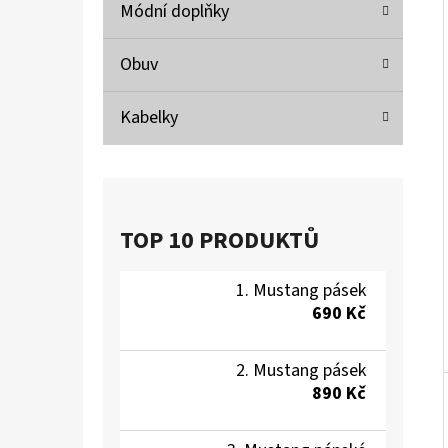
Í
Módní doplňky
P
A
Obuv
MUSTANG PÁSEK
N
690 Kč
Kabelky
E
L
TOP 10 PRODUKTŮ
Mustang pásek
690 Kč
Mustang pásek
890 Kč