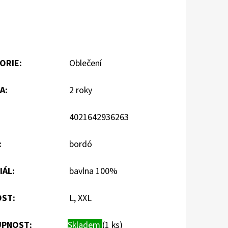
ORIE
:
Oblečení
A
:
2 roky
4021642936263
:
bordó
IÁL
:
bavlna 100%
OST
:
L, XXL
PNOST:
Skladem
(1 ks)