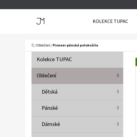
K
Přejít
O
Zpět
Zpět
na
KOLEKCE TUPAC
Š
do
do
obsah
Í
obchodu
obchodu
C
K
Domů
/
Oblečení
/
Pioneer pánská polokošile
P
K
Přeskočit
Kolekce TUPAC
A
O
kategorie
T
S
Oblečení
E
T
G
Dětská
O
R
R
A
Pánské
I
N
E
N
Dámské