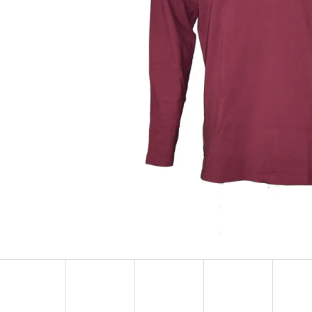
MUSTANG PÁSEK
MUSTANG PÁNSKÉ 
RUKÁVEM
890 Kč
399 Kč