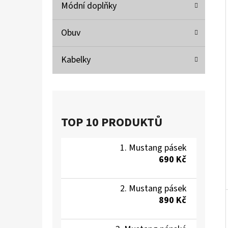
Í
Módní doplňky
P
A
Obuv
MUSTANG PÁSEK
N
690 Kč
Kabelky
E
L
TOP 10 PRODUKTŮ
Mustang pásek
690 Kč
Mustang pásek
890 Kč