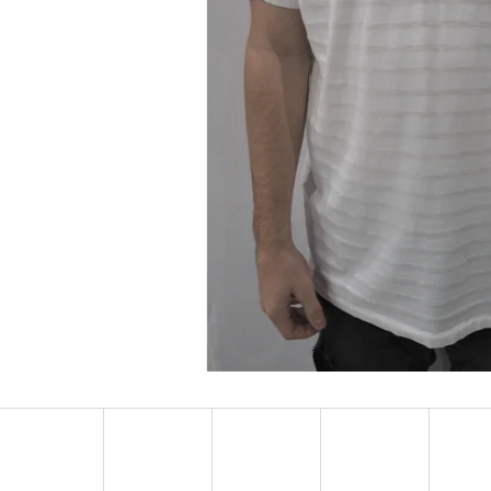
MUSTANG PÁSEK
MUSTANG PÁNSKÉ 
RUKÁVEM
890 Kč
399 Kč