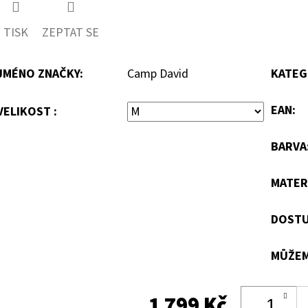
TISK
ZEPTAT SE
JMÉNO ZNAČKY
:
Camp David
KATEG
EAN
:
VELIKOST :
BARVA
MATER
DOSTU
MŮŽEM
1 799 Kč