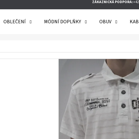
ZÁKAZNICKÁ PODPORA:
+42
OBLEČENÍ
MÓDNÍ DOPLŇKY
OBUV
KAB
O POTŘEBUJETE NAJÍT?
HLEDAT
DOPORUČUJEME