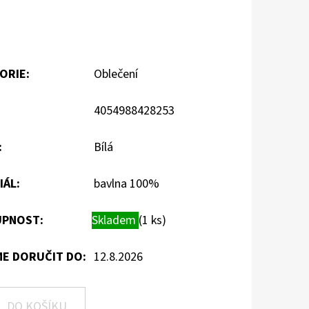
ORIE
:
Oblečení
4054988428253
:
Bílá
IÁL
:
bavlna 100%
PNOST:
Skladem
(1 ks)
E DORUČIT DO:
12.8.2026
DO KOŠÍKU