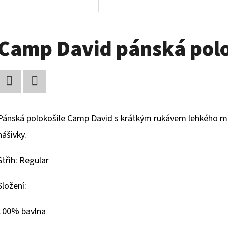
Camp David pánská polo
Facebook
Twitter
Pánská polokošile Camp David s krátkým rukávem lehkého ma
nášivky.
Střih: Regular
Složení:
100% bavlna