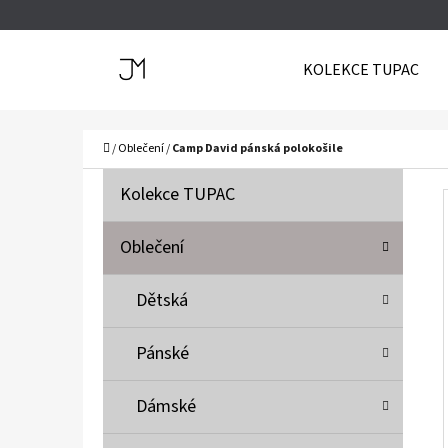
K
Přejít
O
Zpět
Zpět
na
KOLEKCE TUPAC
Š
do
do
obsah
Í
obchodu
obchodu
C
K
Domů
/
Oblečení
/
Camp David pánská polokošile
P
K
Přeskočit
Kolekce TUPAC
A
O
kategorie
T
S
Oblečení
E
T
G
Dětská
O
R
R
A
Pánské
I
N
E
N
Dámské