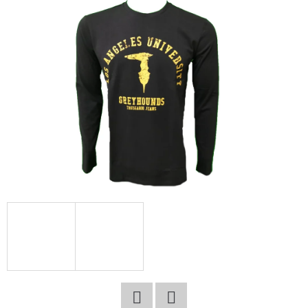
E
T
E
N
A
J
Í
T
?
HLEDAT