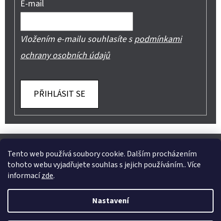
E-mail
Vložením e-mailu souhlasíte s
podmínkami
ochrany osobních údajů
PŘIHLÁSIT SE
Z
Shoptet.cz
Můjprvníeshop.cz
Á
Tento web používá soubory cookie. Dalším procházením
tohoto webu vyjadřujete souhlas s jejich používáním.. Více
P
informací
zde
.
A
Instagram
Nastavení
T
Vytvořil Shoptet