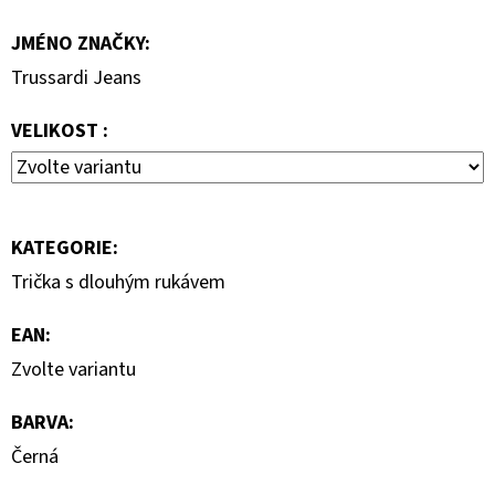
7
JMÉNO ZNAČKY
:
000
Kč
Trussardi Jeans
VELIKOST :
KATEGORIE
:
Trička s dlouhým rukávem
EAN
:
Zvolte variantu
BARVA
:
Černá