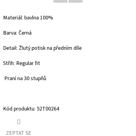
Facebook
Twitter
D
Materiál: bavlna 100%
O
P
Barva: Černá
O
R
Detail: Žlutý potisk na předním díle
U
Č
Střih: Regular fit
U
J
Praní na 30 stupňů
E
M
E
Kód produktu: 52T00264
GEOX
DÁMSKÝ
ZEPTAT SE
KABÁT