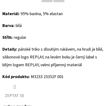
Facebook
Twitter
D
Materiál:
95% bavlna, 5% elastan
O
P
Barva:
bílá
O
R
Střih:
regular
U
Č
Detaily:
pánské triko s dlouhým rukávem, na hrudi je bílé,
U
silikonové logo REPLAY, na levém boku je černý label s
J
bílým logem REPLAY, velmi příjemný materiál
E
M
Kód produktu:
M3233 23352F 001
E
ZEPTAT SE
MUSTANG
PÁSEK