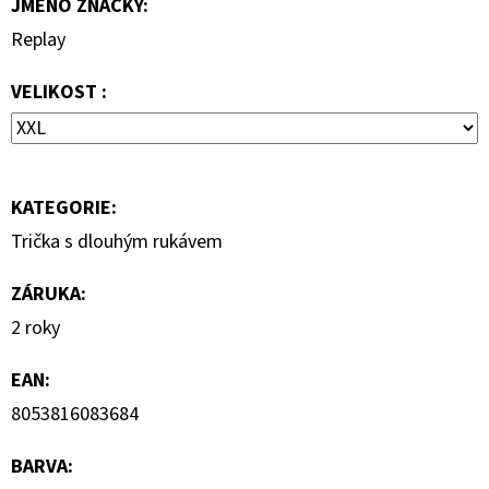
JMÉNO ZNAČKY
:
690
Kč
Replay
VELIKOST :
KATEGORIE
:
Trička s dlouhým rukávem
ZÁRUKA
:
2 roky
EAN
:
8053816083684
BARVA
: