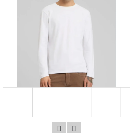
E
T
E
N
A
J
Í
T
?
HLEDAT