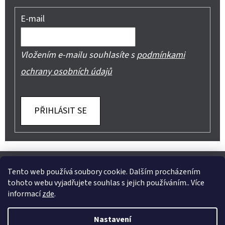
E-mail
Vložením e-mailu souhlasíte s
podmínkami
ochrany osobních údajů
PŘIHLÁSIT SE
Z
Shoptet.cz
Můjprvníeshop.cz
Á
Tento web používá soubory cookie. Dalším procházením
tohoto webu vyjadřujete souhlas s jejich používáním.. Více
P
informací
zde
.
A
Instagram
Nastavení