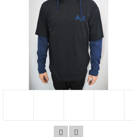
E
T
E
N
A
J
Í
T
?
HLEDAT