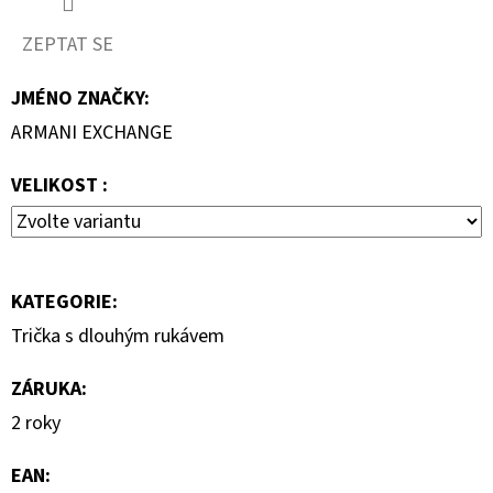
7
ZEPTAT SE
000
Kč
JMÉNO ZNAČKY
:
ARMANI EXCHANGE
VELIKOST :
KATEGORIE
:
Trička s dlouhým rukávem
ZÁRUKA
:
2 roky
EAN
: