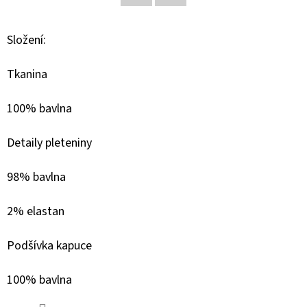
Facebook
Twitter
D
Složení:
O
P
Tkanina
O
R
100% bavlna
U
Č
Detaily pleteniny
U
J
98% bavlna
E
M
2% elastan
E
Podšívka kapuce
GEOX
100% bavlna
DÁMSKÝ
KABÁT