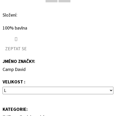
Facebook
Twitter
D
Složení:
O
P
100% bavlna
O
R
U
ZEPTAT SE
Č
U
JMÉNO ZNAČKY
:
J
Camp David
E
M
VELIKOST :
E
REPLAY
KATEGORIE
:
BOTY
NA