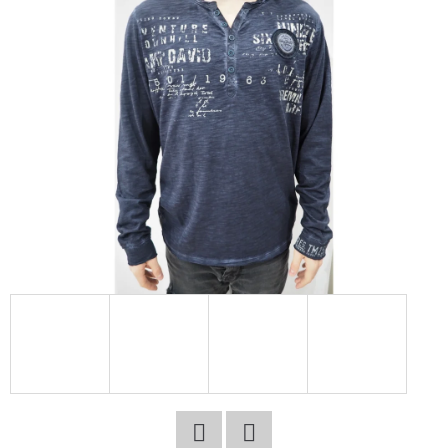
E
T
E
N
A
J
Í
T
?
HLEDAT