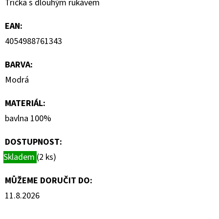
Trička s dlouhým rukávem
KLÍNKU
1
EAN
:
150
Kč
4054988761343
Původně:
2
300
BARVA
:
Kč
Modrá
MATERIÁL
:
bavlna 100%
DOSTUPNOST:
Skladem
(2 ks)
MŮŽEME DORUČIT DO:
11.8.2026