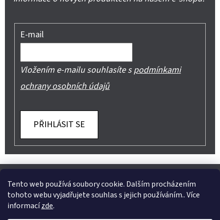
E-mail
Vložením e-mailu souhlasíte s
podmínkami
ochrany osobních údajů
PŘIHLÁSIT SE
Z
Shoptet.cz
Můjprvníeshop.cz
Á
Tento web používá soubory cookie. Dalším procházením
tohoto webu vyjadřujete souhlas s jejich používáním.. Více
P
informací
zde
.