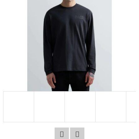
E
T
E
N
A
J
Í
T
?
HLEDAT