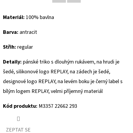
Facebook
Twitter
D
Materiál:
100% bavlna
O
P
Barva:
antracit
O
R
Střih:
regular
U
Č
Detaily:
pánské triko s dlouhým rukávem, na hrudi je
U
šedé, silikonové logo REPLAY, na zádech je šedé,
J
designové logo REPLAY, na levém boku je černý label s
E
M
bílým logem REPLAY, velmi příjemný materiál
E
Kód produktu:
M3357 22662 293
CAMP
DAVID
ZEPTAT SE
PÁNSKÁ