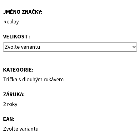
MIKINA
JMÉNO ZNAČKY
:
3
599
Replay
Kč
VELIKOST :
KATEGORIE
:
Trička s dlouhým rukávem
ZÁRUKA
:
2 roky
EAN
:
Zvolte variantu