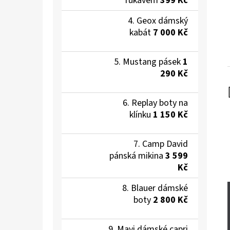
rukávem
399 Kč
Geox dámský
kabát
7 000 Kč
Mustang pásek
1
290 Kč
Replay boty na
klínku
1 150 Kč
Camp David
pánská mikina
3 599
Kč
Blauer dámské
boty
2 800 Kč
Mavi dámské capri