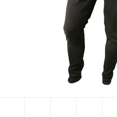
MUSTANG PÁSEK
MUSTANG PÁNSKÉ 
RUKÁVEM
890 Kč
399 Kč