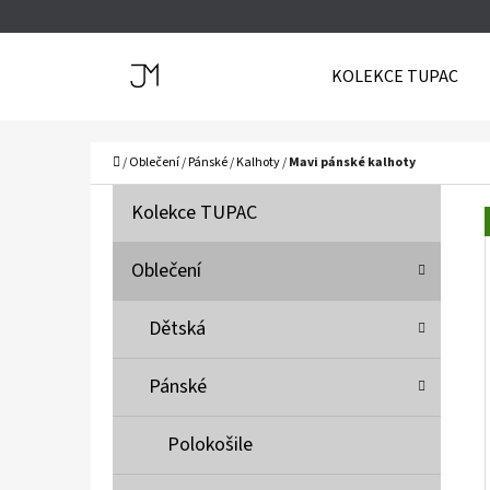
K
Přejít
O
Zpět
Zpět
na
KOLEKCE TUPAC
Š
do
do
obsah
Í
obchodu
obchodu
C
K
Domů
/
Oblečení
/
Pánské
/
Kalhoty
/
Mavi pánské kalhoty
P
K
Přeskočit
Kolekce TUPAC
A
O
kategorie
T
S
Oblečení
E
T
G
Dětská
O
R
R
A
Pánské
I
N
E
N
Polokošile