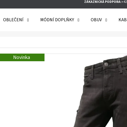
ZÁKAZNICKÁ PODPORA:
+42
OBLEČENÍ
MÓDNÍ DOPLŇKY
OBUV
KAB
O POTŘEBUJETE NAJÍT?
Novinka
HLEDAT
DOPORUČUJEME