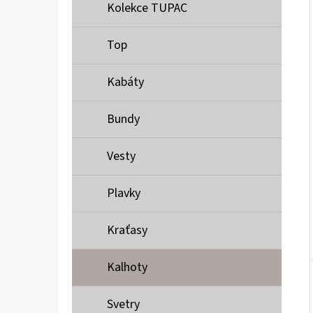
Í
Kolekce TUPAC
P
A
Top
MUSTANG PÁSEK
N
690 Kč
Kabáty
E
L
Bundy
Vesty
Plavky
Kraťasy
Kalhoty
Svetry