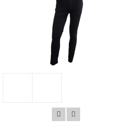
E
T
E
N
A
J
Í
T
?
HLEDAT
Facebook
Twitter