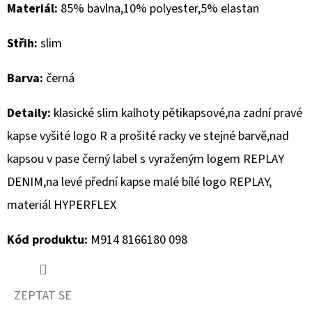
Materiál:
85% bavlna,10% polyester,5% elastan
D
Střih:
slim
O
P
Barva:
černá
O
R
Detaily:
klasické slim kalhoty pětikapsové,na zadní pravé
U
kapse vyšité logo R a prošité racky ve stejné barvě,nad
Č
U
kapsou v pase černý label s vyraženým logem REPLAY
J
DENIM,na levé přední kapse malé bílé logo REPLAY,
E
materiál HYPERFLEX
M
E
Kód produktu:
M914 8166180 098
MUSTANG
PÁSEK
ZEPTAT SE