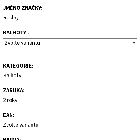
890
JMÉNO ZNAČKY
:
Kč
Replay
KALHOTY :
KATEGORIE
:
Kalhoty
ZÁRUKA
:
2 roky
EAN
:
Zvolte variantu
BARVA
: