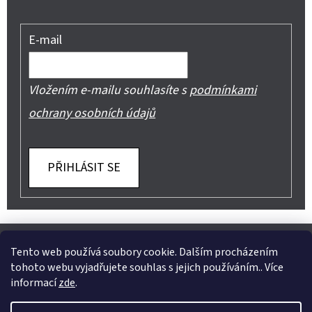
E-mail
Vložením e-mailu souhlasíte s
podmínkami
ochrany osobních údajů
PŘIHLÁSIT SE
Z
Shoptet.cz
Můjprvníeshop.cz
Á
Tento web používá soubory cookie. Dalším procházením
tohoto webu vyjadřujete souhlas s jejich používáním.. Více
P
informací
zde
.
A