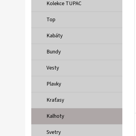
Í
Kolekce TUPAC
P
A
Top
MUSTANG PÁSEK
N
690 Kč
Kabáty
E
L
Bundy
Vesty
Plavky
Kraťasy
Kalhoty
Svetry