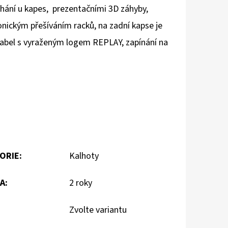
hání u kapes, prezentačními 3D záhyby,
onickým přešíváním racků, na zadní kapse je
 label s vyraženým logem REPLAY, zapínání na
ORIE
:
Kalhoty
A
:
2 roky
Zvolte variantu