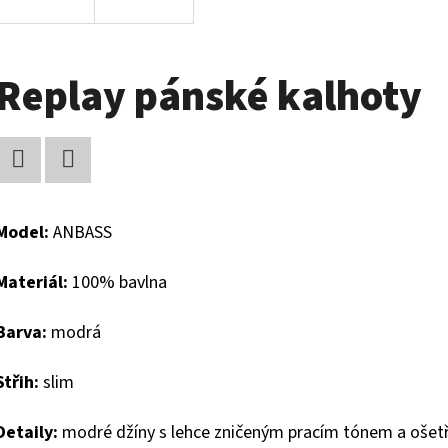
Replay pánské kalhoty
Facebook
Twitter
Model:
ANBASS
Materiál:
100% bavlna
Barva:
modrá
Střih:
slim
Detaily:
modré džíny s lehce zničeným pracím tónem a ošetře