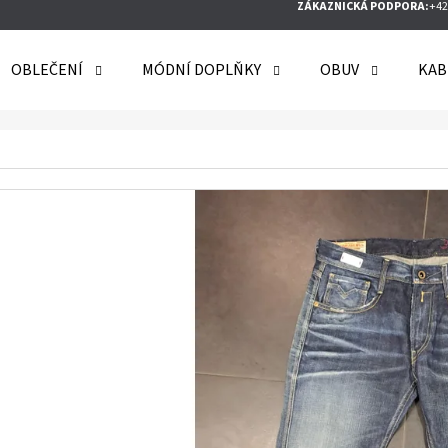
ZÁKAZNICKÁ PODPORA:
+42
OBLEČENÍ
MÓDNÍ DOPLŇKY
OBUV
KAB
O POTŘEBUJETE NAJÍT?
HLEDAT
DOPORUČUJEME