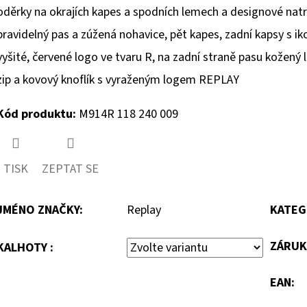
oděrky na okrajích kapes a spodních lemech a designové natr
pravidelný pas a zúžená nohavice, pět kapes, zadní kapsy s ik
vyšité, červené logo ve tvaru R, na zadní straně pasu kožený
zip a kovový knoflík s vyraženým logem REPLAY
Kód produktu:
M914R 118 240 009
TISK
ZEPTAT SE
JMÉNO ZNAČKY
:
Replay
KATEG
ZÁRUK
KALHOTY :
EAN
: