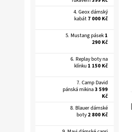
rukávem
399 Kč
Geox dámský
kabát
7 000 Kč
Mustang pásek
1
290 Kč
Replay boty na
klínku
1 150 Kč
Camp David
pánská mikina
3 599
Kč
Blauer dámské
boty
2 800 Kč
Mavi dámské capri