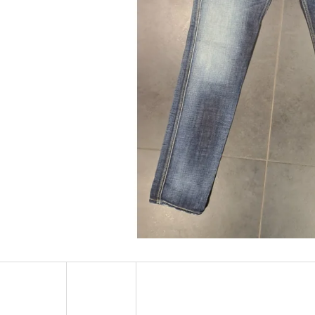
MUSTANG PÁSEK
MUSTANG PÁNSKÉ 
RUKÁVEM
890 Kč
399 Kč