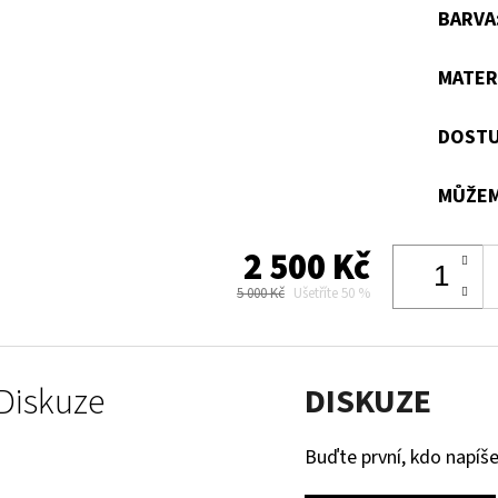
BARVA
MATER
DOSTU
MŮŽEM
2 500 Kč
5 000 Kč
Ušetříte 50 %
Diskuze
DISKUZE
Buďte první, kdo napíše