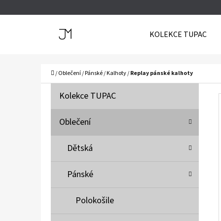
K
Přejít
O
Zpět
Zpět
na
KOLEKCE TUPAC
Š
do
do
obsah
Í
obchodu
obchodu
C
K
Domů
/
Oblečení
/
Pánské
/
Kalhoty
/
Replay pánské kalhoty
P
K
Přeskočit
Kolekce TUPAC
A
O
kategorie
T
S
Oblečení
E
T
G
Dětská
O
R
R
A
Pánské
I
N
E
N
Polokošile