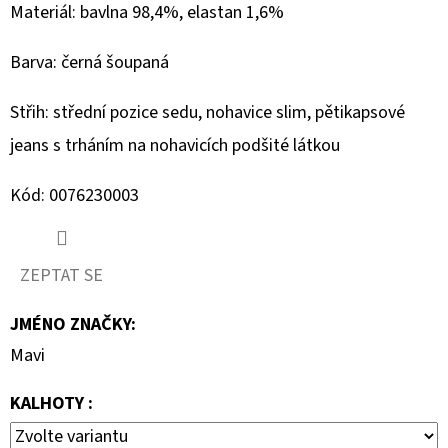
Materiál: bavlna 98,4%, elastan 1,6%
D
Barva: černá šoupaná
O
P
Střih: střední pozice sedu, nohavice slim, pětikapsové
O
R
jeans s trháním na nohavicích podšité látkou
U
Kód: 0076230003
Č
U
J
ZEPTAT SE
E
M
JMÉNO ZNAČKY
:
E
Mavi
KALHOTY :
CAMP
DAVID
PÁNSKÁ