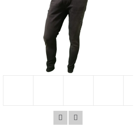
E
T
E
N
A
J
Í
T
?
HLEDAT
Facebook
Twitter