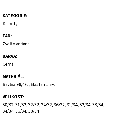
MIKINA
3
599
KATEGORIE
:
Kč
Kalhoty
EAN
:
Zvolte variantu
BARVA
:
Černá
MATERIÁL
:
Bavlna 98,4%, Elastan 1,6%
VELIKOST
:
30/32, 31/32, 32/32, 34/32, 36/32, 31/34, 32/34, 33/34,
34/34, 36/34, 38/34