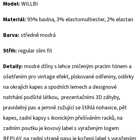
Model:
WILLBI
D
Materiál:
95% bavlna, 3% elastomultiester, 2% elastan
O
P
Barva:
středně modrá
O
R
Střih:
regular slim fit
U
Č
Detaily:
modré džíny s lehce zničeným pracím tónem a
U
ošetřením pro vintage efekt, pískované odřeniny, oděrky
J
E
na okrajích kapes a spodních lemech a designové
M
natrhání podšité látkou, prezentačními 3D záhyby,
E
pravidelný pas a jemně zužující se štíhlá nohavice, pět
kapes, zadní kapsy s ikonickým přešíváním racků, na
MUSTANG
zadním poutku je kovový label s vyraženým logem
PÁSEK
REPLAY, na zadní straně pasu je kožený label s vyraženým