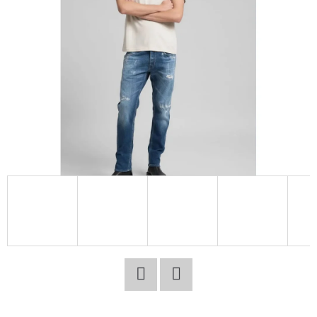
E
T
E
N
A
J
Í
T
?
HLEDAT
Facebook
Twitter