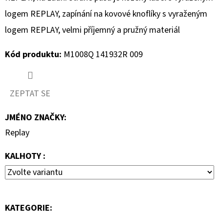
890
Kč
logem REPLAY, zapínání na kovové knoflíky s vyraženým
logem REPLAY, velmi příjemný a pružný materiál
Kód produktu:
M1008Q 141932R 009
ZEPTAT SE
JMÉNO ZNAČKY
:
Replay
KALHOTY :
KATEGORIE
: