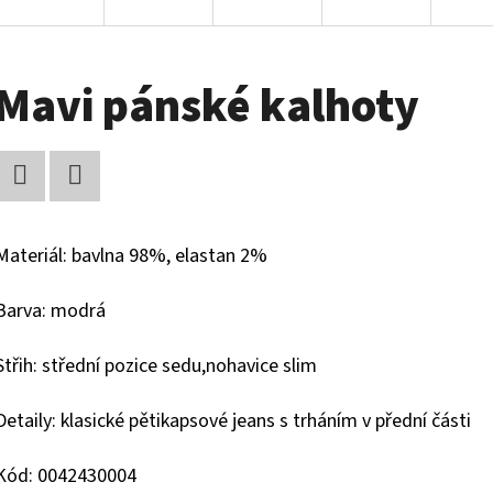
Mavi pánské kalhoty
Facebook
Twitter
Materiál: bavlna 98%, elastan 2%
Barva: modrá
Střih: střední pozice sedu,nohavice slim
Detaily: klasické pětikapsové jeans s trháním v přední části
Kód: 0042430004