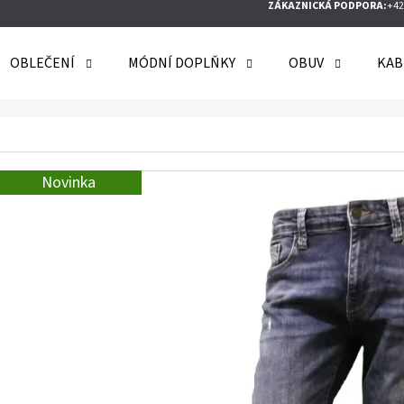
ZÁKAZNICKÁ PODPORA:
+42
OBLEČENÍ
MÓDNÍ DOPLŇKY
OBUV
KAB
O POTŘEBUJETE NAJÍT?
Novinka
HLEDAT
DOPORUČUJEME