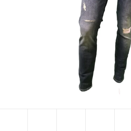
MUSTANG PÁSEK
MUSTANG PÁNSKÉ 
RUKÁVEM
890 Kč
399 Kč