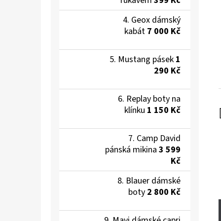
rukávem
399 Kč
Geox dámský
kabát
7 000 Kč
Mustang pásek
1
290 Kč
Replay boty na
klínku
1 150 Kč
Camp David
pánská mikina
3 599
Kč
Blauer dámské
boty
2 800 Kč
Mavi dámské capri