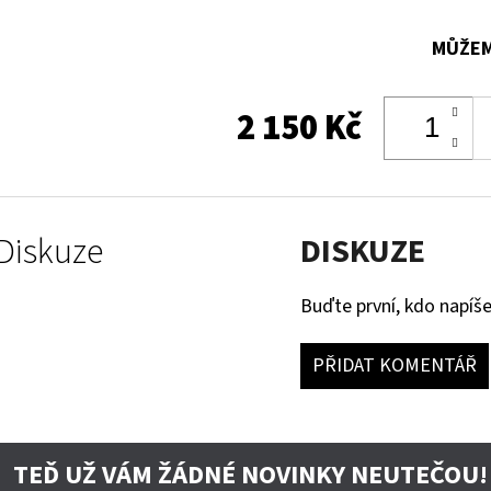
MŮŽEM
2 150 Kč
Diskuze
DISKUZE
Buďte první, kdo napíše
PŘIDAT KOMENTÁŘ
TEĎ UŽ VÁM ŽÁDNÉ NOVINKY NEUTEČOU!