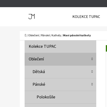
K
Přejít
O
Zpět
Zpět
na
KOLEKCE TUPAC
Š
do
do
obsah
Í
obchodu
obchodu
C
K
Domů
/
Oblečení
/
Pánské
/
Kalhoty
/
Mavi pánské kalhoty
P
K
Přeskočit
Kolekce TUPAC
A
O
kategorie
T
S
Oblečení
E
T
G
Dětská
O
R
R
A
Pánské
I
N
E
N
Polokošile