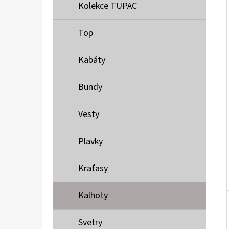
Í
Kolekce TUPAC
P
A
Top
MUSTANG PÁSEK
N
690 Kč
Kabáty
E
L
Bundy
Vesty
Plavky
Kraťasy
Kalhoty
Svetry