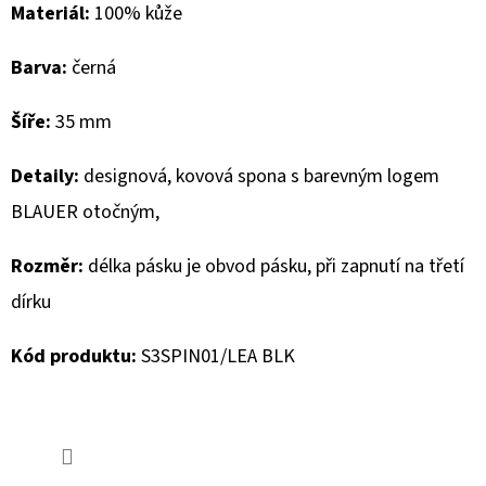
Materiál:
100% kůže
D
Barva:
černá
O
P
Šíře:
35 mm
O
R
Detaily:
designová, kovová spona s barevným logem
U
BLAUER otočným,
Č
U
Rozměr:
délka pásku je obvod pásku, při zapnutí na třetí
J
E
dírku
M
E
Kód produktu:
S3SPIN01/LEA BLK
MUSTANG
PÁSEK