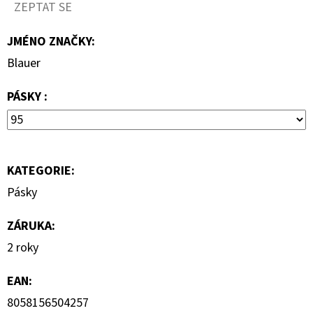
1
ZEPTAT SE
290
Kč
JMÉNO ZNAČKY
:
Blauer
PÁSKY :
KATEGORIE
:
Pásky
ZÁRUKA
:
2 roky
EAN
:
8058156504257