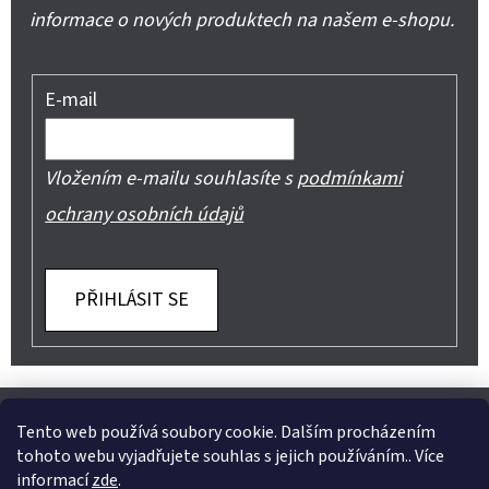
informace o nových produktech na našem e-shopu.
E-mail
Vložením e-mailu souhlasíte s
podmínkami
ochrany osobních údajů
PŘIHLÁSIT SE
Z
Shoptet.cz
Můjprvníeshop.cz
Á
Tento web používá soubory cookie. Dalším procházením
tohoto webu vyjadřujete souhlas s jejich používáním.. Více
P
informací
zde
.