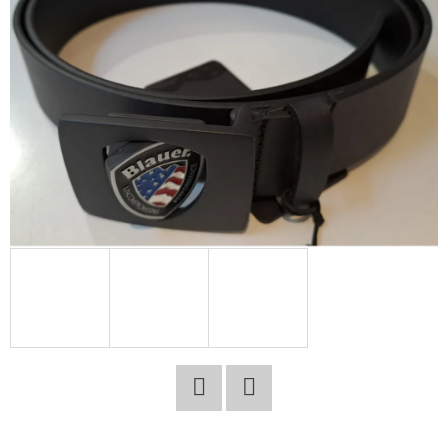
E
T
E
N
A
J
Í
T
?
HLEDAT
Facebook
Twitter