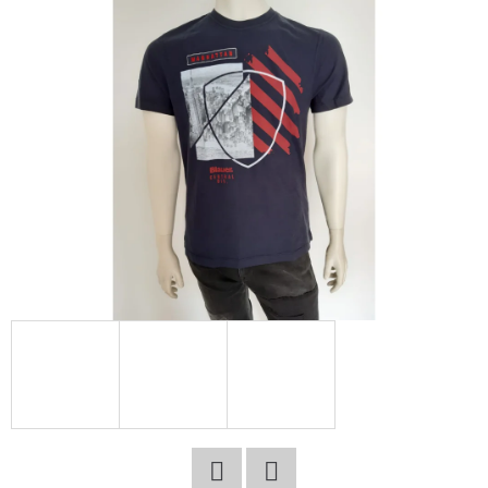
E
T
E
N
A
J
Í
T
?
HLEDAT