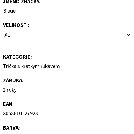
JMÉNO ZNAČKY
:
890
Kč
Blauer
VELIKOST :
KATEGORIE
:
Trička s krátkým rukávem
ZÁRUKA
:
2 roky
EAN
:
8058610127923
BARVA
: