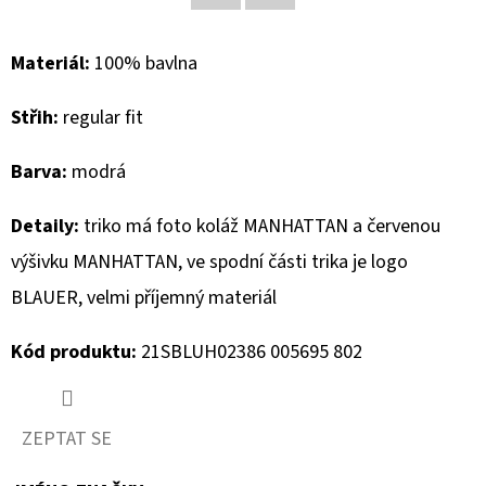
Facebook
Twitter
D
Materiál:
100% bavlna
O
P
Střih:
regular fit
O
R
Barva:
modrá
U
Č
Detaily:
triko má foto koláž MANHATTAN a červenou
U
výšivku MANHATTAN, ve spodní části trika je logo
J
BLAUER, velmi příjemný materiál
E
M
Kód produktu:
21SBLUH02386 005695 802
E
ZEPTAT SE
MUSTANG
PÁSEK