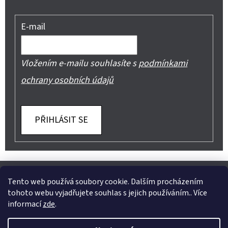
E-mail
Vložením e-mailu souhlasíte s
podmínkami
ochrany osobních údajů
PŘIHLÁSIT SE
Z
Shoptet.cz
Můjprvníeshop.cz
Á
Tento web používá soubory cookie. Dalším procházením
tohoto webu vyjadřujete souhlas s jejich používáním.. Více
P
informací
zde
.
A
Instagram