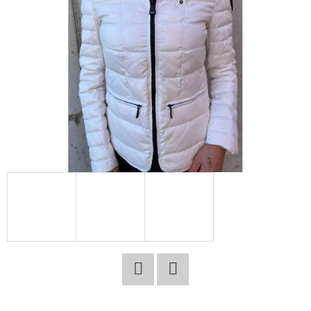
E
T
E
N
A
J
Í
T
?
HLEDAT
Facebook
Twitter