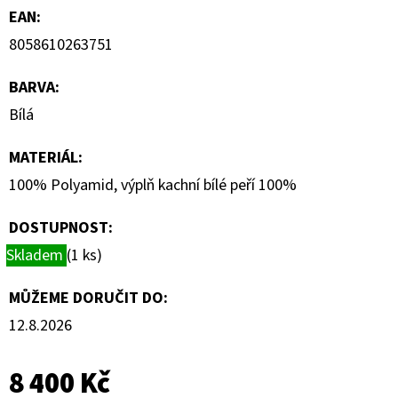
EAN
:
8058610263751
BARVA
:
Bílá
MATERIÁL
:
100% Polyamid, výplň kachní bílé peří 100%
DOSTUPNOST:
Skladem
(1 ks)
MŮŽEME DORUČIT DO:
12.8.2026
8 400 Kč