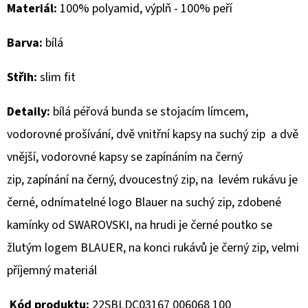
Materiál:
100% polyamid, výplň - 100% peří
D
Barva:
bílá
O
P
Střih:
slim fit
O
R
Detaily:
bílá péřová bunda se stojacím límcem,
U
vodorovné prošívání, dvě vnitřní kapsy na suchý zip a dvě
Č
U
vnější, vodorovné kapsy se zapínáním na černý
J
zip, zapínání na černý, dvoucestný zip, na levém rukávu je
E
černé, odnímatelné logo Blauer na suchý zip, zdobené
M
E
kamínky od SWAROVSKI, na hrudi je černé poutko se
žlutým logem BLAUER, na konci rukávů je černý zip, velmi
příjemný materiál
MUSTANG
PÁSEK
Kód produktu:
22SBLDC03167 006068 100