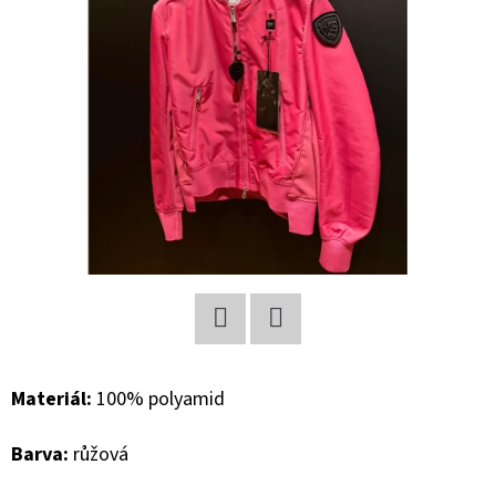
E
T
E
N
A
J
Í
T
?
Facebook
Twitter
Materiál:
100% polyamid
HLEDAT
Barva:
růžová