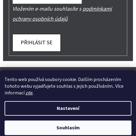
Vložením e-mailu souhlasíte s
podmínkami
ochrany osobních údajů
PŘIHLÁSIT SE
Z
Shoptet.cz
Můjprvníeshop.cz
Á
Tento web používá soubory cookie. Dalším procházením
tohoto webu vyjadřujete souhlas s jejich používáním.. Více
P
informací
zde
.
A
Instagram
Nastavení
T
Vytvořil Shoptet
Í
Copyright 2026
Jeans Mode
. Všechna práva vyhrazena.
Souhlasím
Upravit nastavení cookies