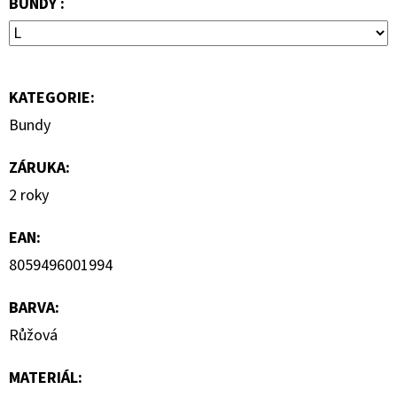
BUNDY :
S
KRÁTKÝM
RUKÁVEM
399
Kč
KATEGORIE
:
Bundy
ZÁRUKA
:
2 roky
EAN
:
8059496001994
BARVA
:
Růžová
MATERIÁL
: