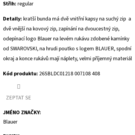
Střih:
regular
D
Detaily:
kratší bunda má dvě vnitřní kapsy na suchý zip a
O
P
dvě vnější na kovový zip, zapínání na dvoucestný zip,
O
odepínací logo Blauer na levém rukávu zdobené kamínky
R
od SWAROVSKI, na hrudi poutko s logem BLAUER, spodní
U
okraj a konce rukávů mají náplety, velmi příjemný materiál
Č
U
Kód produktu:
26SBLDC01218 007108 408
J
E
M
ZEPTAT SE
E
JMÉNO ZNAČKY
:
Blauer
MUSTANG
PÁNSKÉ
TRIKO