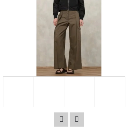
E
T
E
N
A
J
Í
T
?
HLEDAT
Facebook
Twitter