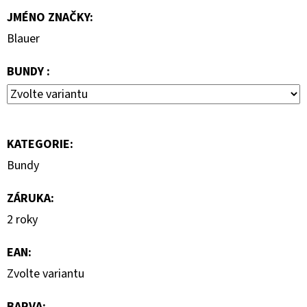
S
JMÉNO ZNAČKY
:
KRÁTKÝM
RUKÁVEM
Blauer
399
Kč
BUNDY :
KATEGORIE
:
Bundy
ZÁRUKA
:
2 roky
EAN
:
Zvolte variantu
BARVA
: