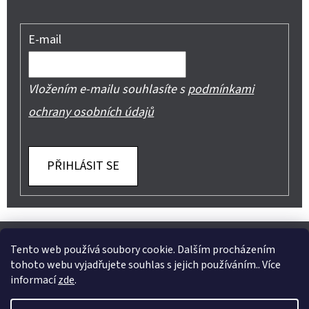
E-mail
Vložením e-mailu souhlasíte s
podmínkami
ochrany osobních údajů
PŘIHLÁSIT SE
Z
Shoptet.cz
Můjprvníeshop.cz
Á
Tento web používá soubory cookie. Dalším procházením
tohoto webu vyjadřujete souhlas s jejich používáním.. Více
P
informací
zde
.
A