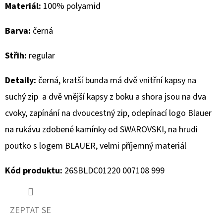
Materiál:
100% polyamid
D
Barva:
černá
O
P
Střih:
regular
O
R
Detaily:
černá, kratší bunda má dvě vnitřní kapsy na
U
suchý zip a dvě vnější kapsy z boku a shora jsou na dva
Č
U
cvoky, zapínání na dvoucestný zip, odepínací logo Blauer
J
na rukávu zdobené kamínky od SWAROVSKI, na hrudi
E
poutko s logem BLAUER, velmi příjemný materiál
M
E
Kód produktu:
26SBLDC01220 007108 999
MUSTANG
PÁNSKÉ
ZEPTAT SE
TRIKO