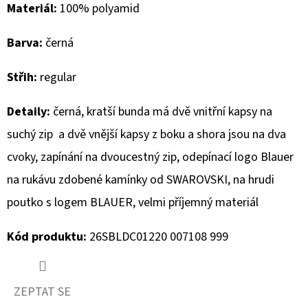
Materiál:
100% polyamid
D
Barva:
černá
O
P
Střih:
regular
O
R
Detaily:
černá, kratší bunda má dvě vnitřní kapsy na
U
suchý zip a dvě vnější kapsy z boku a shora jsou na dva
Č
U
cvoky, zapínání na dvoucestný zip, odepínací logo Blauer
J
na rukávu zdobené kamínky od SWAROVSKI, na hrudi
E
poutko s logem BLAUER, velmi příjemný materiál
M
E
Kód produktu:
26SBLDC01220 007108 999
CAMP
DAVID
ZEPTAT SE
PÁNSKÁ