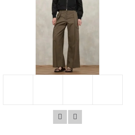
E
T
E
N
A
J
Í
T
?
HLEDAT
Facebook
Twitter