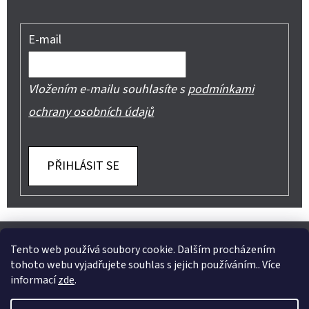
E-mail
Vložením e-mailu souhlasíte s
podmínkami
ochrany osobních údajů
PŘIHLÁSIT SE
Z
Shoptet.cz
Můjprvníeshop.cz
Á
Tento web používá soubory cookie. Dalším procházením
tohoto webu vyjadřujete souhlas s jejich používáním.. Více
P
informací
zde
.
A