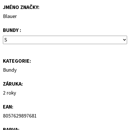
MIKINA
JMÉNO ZNAČKY
:
3
Blauer
599
Kč
BUNDY :
KATEGORIE
:
Bundy
ZÁRUKA
:
2 roky
EAN
:
8057629897681
BARVA
: