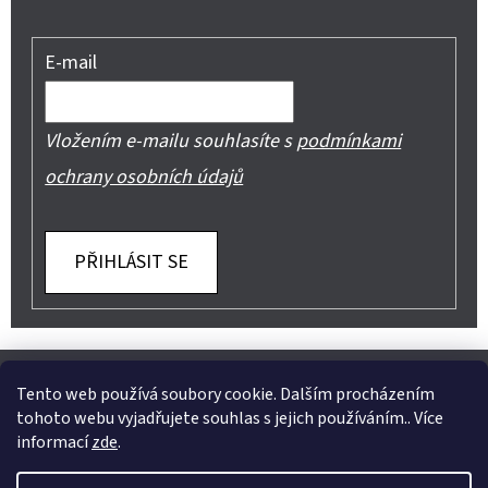
E-mail
Vložením e-mailu souhlasíte s
podmínkami
ochrany osobních údajů
PŘIHLÁSIT SE
Z
Shoptet.cz
Můjprvníeshop.cz
Á
Tento web používá soubory cookie. Dalším procházením
tohoto webu vyjadřujete souhlas s jejich používáním.. Více
P
informací
zde
.
A