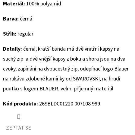
Materiál:
100% polyamid
D
Barva:
černá
O
P
Střih:
regular
O
R
Detaily:
černá, kratší bunda má dvě vnitřní kapsy na
U
suchý zip a dvě vnější kapsy z boku a shora jsou na dva
Č
U
cvoky, zapínání na dvoucestný zip, odepínací logo Blauer
J
na rukávu zdobené kamínky od SWAROVSKI, na hrudi
E
poutko s logem BLAUER, velmi příjemný materiál
M
E
Kód produktu:
26SBLDC01220 007108 999
MUSTANG
PÁSEK
ZEPTAT SE