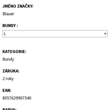
690
JMÉNO ZNAČKY
:
Kč
Blauer
BUNDY :
KATEGORIE
:
Bundy
ZÁRUKA
:
2 roky
EAN
:
8057629907540
BARVA
: