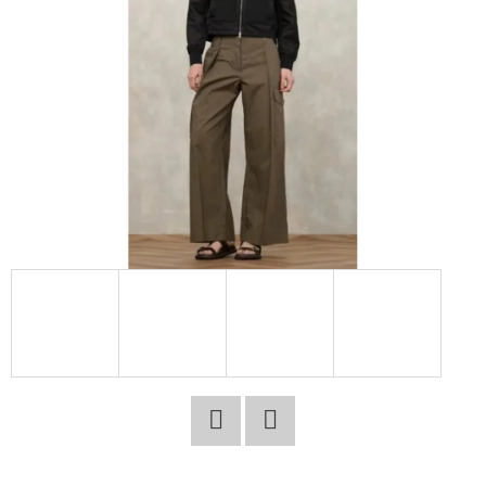
E
T
E
N
A
J
Í
T
?
HLEDAT
Facebook
Twitter