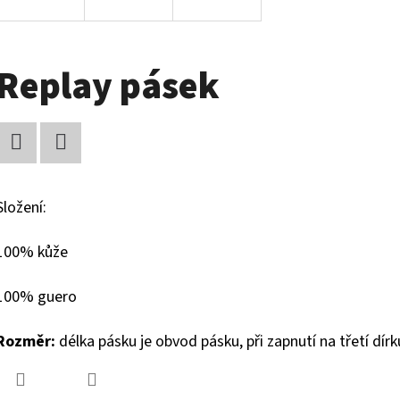
Replay pásek
Facebook
Twitter
Složení:
100% kůže
100% guero
Rozměr:
délka pásku je obvod pásku, při zapnutí na třetí dírk