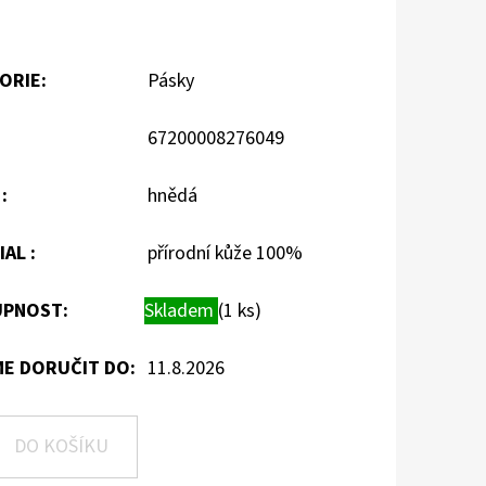
ORIE
:
Pásky
67200008276049
A
:
hnědá
IAL
:
přírodní kůže 100%
PNOST:
Skladem
(1 ks)
E DORUČIT DO:
11.8.2026
DO KOŠÍKU