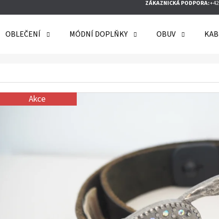
ZÁKAZNICKÁ PODPORA:
+42
OBLEČENÍ
MÓDNÍ DOPLŇKY
OBUV
KAB
O POTŘEBUJETE NAJÍT?
Akce
HLEDAT
DOPORUČUJEME