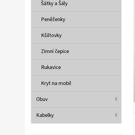
Í
Šátky a Šály
P
A
Peněženky
MUSTANG PÁSEK
N
690 Kč
Kšiltovky
E
L
Zimní čepice
Rukavice
Kryt na mobil
Obuv
Kabelky