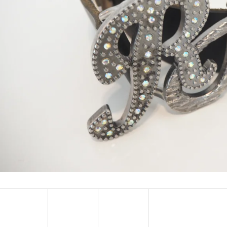
MUSTANG PÁSEK
MUSTANG PÁNSKÉ 
RUKÁVEM
890 Kč
399 Kč