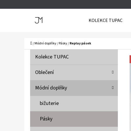
K
Přejít
O
Zpět
Zpět
na
KOLEKCE TUPAC
Š
do
do
obsah
Í
obchodu
obchodu
C
K
Domů
/
Módní doplňky
/
Pásky
/
Replay pásek
P
K
Přeskočit
Kolekce TUPAC
A
O
kategorie
T
S
Oblečení
E
T
G
Módní doplňky
O
R
R
A
bižuterie
I
N
E
N
Pásky