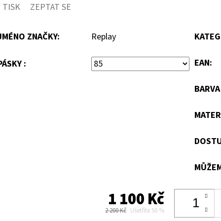
TISK
ZEPTAT SE
JMÉNO ZNAČKY
:
Replay
KATEG
EAN
:
PÁSKY :
BARV
MATER
DOSTU
MŮŽEM
1 100 Kč
2 200 Kč
Ušetříte 50 %