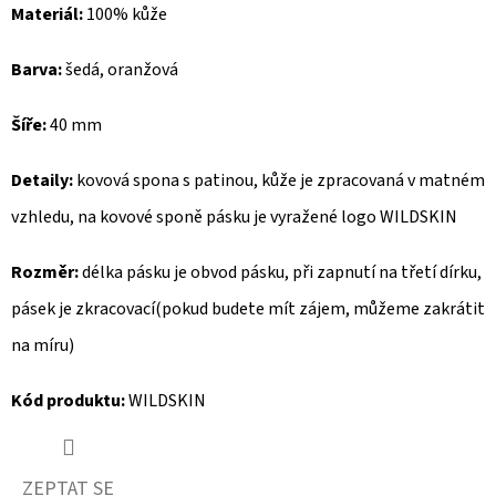
Materiál:
100% kůže
D
Barva:
šedá, oranžová
O
P
Šíře:
40 mm
O
R
Detaily:
kovová spona s patinou, kůže je zpracovaná v matném
U
Č
vzhledu, na kovové sponě pásku je vyražené logo WILDSKIN
U
Rozměr:
délka pásku je obvod pásku, při zapnutí na třetí dírku,
J
E
pásek je zkracovací(pokud budete mít zájem, můžeme zakrátit
M
na míru)
E
Kód produktu:
WILDSKIN
GEOX
DÁMSKÝ
KABÁT
ZEPTAT SE