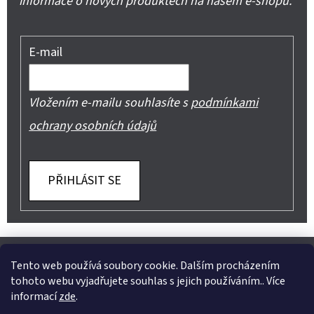
informace o nových produktech na našem e-shopu.
E-mail
Vložením e-mailu souhlasíte s
podmínkami
ochrany osobních údajů
PŘIHLÁSIT SE
Z
Shoptet.cz
Můjprvníeshop.cz
Á
Tento web používá soubory cookie. Dalším procházením
tohoto webu vyjadřujete souhlas s jejich používáním.. Více
P
informací
zde
.