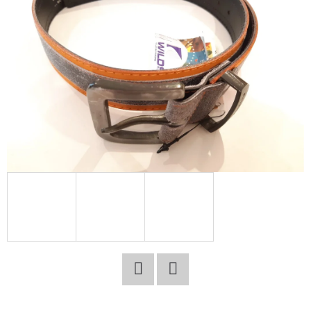
E
T
E
N
A
J
Í
T
?
HLEDAT
Facebook
Twitter