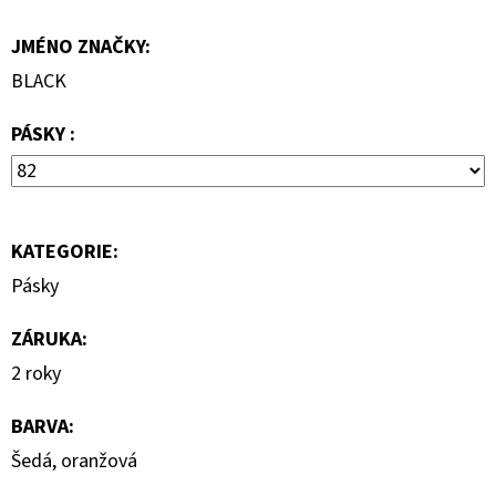
7
JMÉNO ZNAČKY
:
000
Kč
BLACK
PÁSKY :
KATEGORIE
:
Pásky
ZÁRUKA
:
2 roky
BARVA
:
Šedá, oranžová