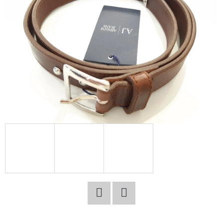
E
T
E
N
A
J
Í
T
?
HLEDAT
Facebook
Twitter