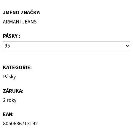
KLÍNKU
JMÉNO ZNAČKY
:
1
150
ARMANI JEANS
Kč
Původně:
2
PÁSKY :
300
Kč
KATEGORIE
:
Pásky
ZÁRUKA
:
2 roky
EAN
:
8050686713192