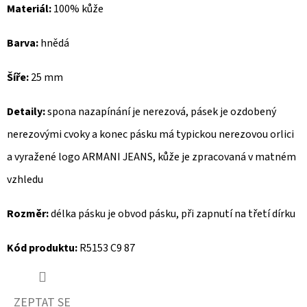
Materiál:
100% kůže
D
Barva:
hnědá
O
P
Šíře:
25 mm
O
R
Detaily:
spona nazapínání je nerezová, pásek je ozdobený
U
Č
nerezovými cvoky a konec pásku má typickou nerezovou orlici
U
a vyražené logo ARMANI JEANS,
kůže je zpracovaná v matném
J
vzhledu
E
M
Rozměr:
délka pásku je obvod pásku, při zapnutí na třetí dírku
E
Kód produktu:
R5153 C9 87
REPLAY
BOTY
NA
ZEPTAT SE