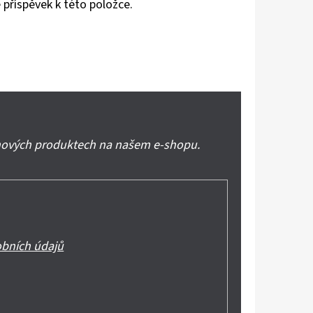
 příspěvek k této položce.
 nových produktech na našem e-shopu.
bních údajů