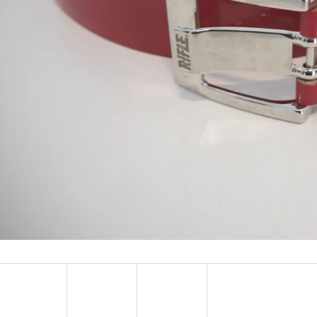
MUSTANG PÁSEK
MUSTANG PÁNSKÉ 
RUKÁVEM
890 Kč
399 Kč