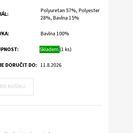
Polyuretan 57%, Polyester
IÁL
:
28%, Bavlna 15%
VKA
:
Bavlna 100%
PNOST:
Skladem
(1 ks)
E DORUČIT DO:
11.8.2026
DO KOŠÍKU