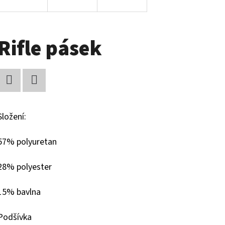
Rifle pásek
Facebook
Twitter
Složení:
57% polyuretan
28% polyester
15% bavlna
Podšívka