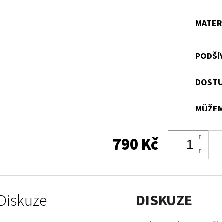
MATER
PODŠÍ
DOSTU
MŮŽEM
790 Kč
Diskuze
DISKUZE