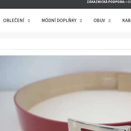
ZÁKAZNICKÁ PODPORA:
+42
OBLEČENÍ
MÓDNÍ DOPLŇKY
OBUV
KAB
O POTŘEBUJETE NAJÍT?
HLEDAT
DOPORUČUJEME