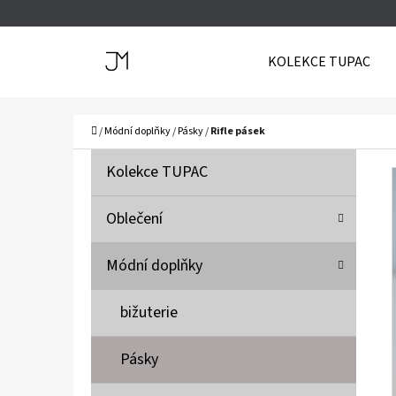
K
Přejít
O
Zpět
Zpět
na
KOLEKCE TUPAC
Š
do
do
obsah
Í
obchodu
obchodu
C
K
Domů
/
Módní doplňky
/
Pásky
/
Rifle pásek
P
K
Přeskočit
Kolekce TUPAC
A
O
kategorie
T
S
Oblečení
E
T
G
Módní doplňky
O
R
R
A
bižuterie
I
N
E
N
Pásky