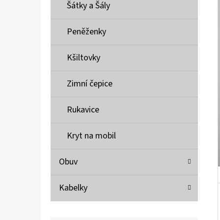
Í
Šátky a Šály
P
A
Peněženky
MUSTANG PÁSEK
N
690 Kč
Kšiltovky
E
L
Zimní čepice
Rukavice
Kryt na mobil
Obuv
Kabelky