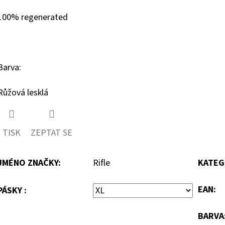
100% regenerated
Barva:
Růžová lesklá
TISK
ZEPTAT SE
JMÉNO ZNAČKY
:
Rifle
KATEG
EAN
:
PÁSKY :
BARVA