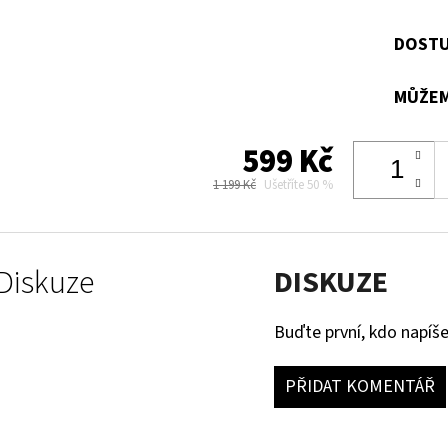
DOSTU
MŮŽEM
599 Kč
1 199 Kč
Ušetříte 50 %
Diskuze
DISKUZE
Buďte první, kdo napíše
PŘIDAT KOMENTÁŘ