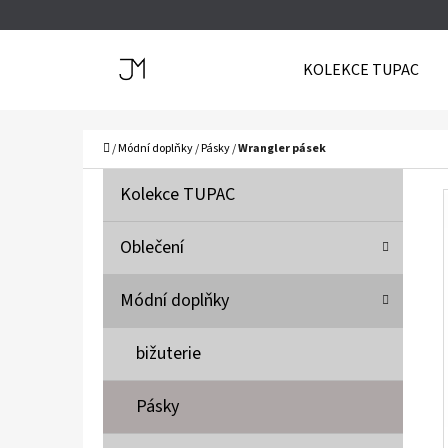
K
Přejít
O
Zpět
Zpět
na
KOLEKCE TUPAC
Š
do
do
obsah
Í
obchodu
obchodu
C
K
Domů
/
Módní doplňky
/
Pásky
/
Wrangler pásek
P
K
Přeskočit
Kolekce TUPAC
A
O
kategorie
T
S
Oblečení
E
T
G
Módní doplňky
O
R
R
A
bižuterie
I
N
E
N
Pásky