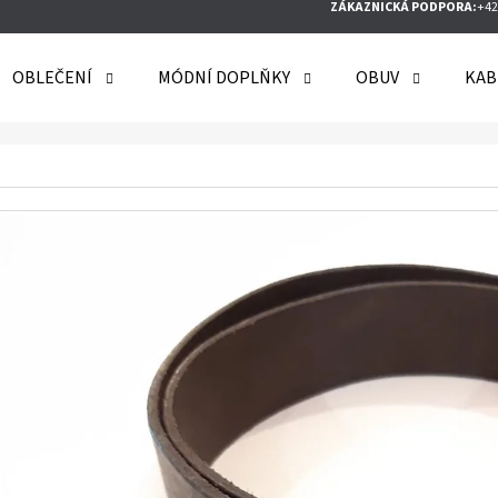
ZÁKAZNICKÁ PODPORA:
+42
OBLEČENÍ
MÓDNÍ DOPLŇKY
OBUV
KAB
O POTŘEBUJETE NAJÍT?
HLEDAT
DOPORUČUJEME