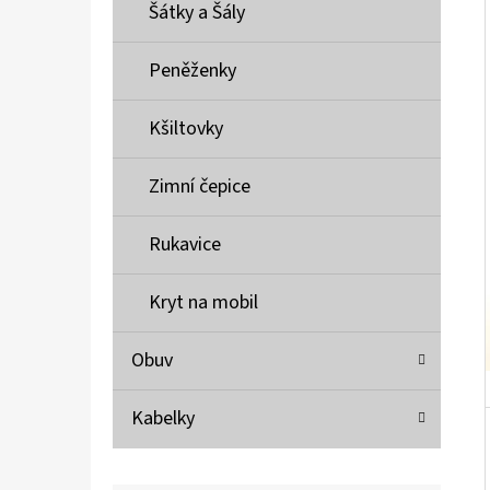
Í
Šátky a Šály
P
A
Peněženky
MUSTANG PÁSEK
N
690 Kč
Kšiltovky
E
L
Zimní čepice
Rukavice
Kryt na mobil
Obuv
Kabelky