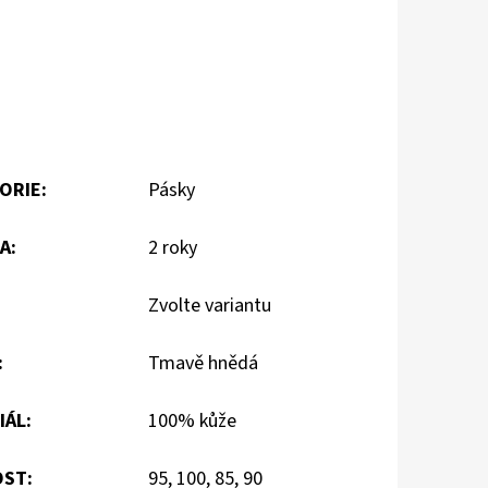
ORIE
:
Pásky
A
:
2 roky
Zvolte variantu
:
Tmavě hnědá
IÁL
:
100% kůže
OST
:
95, 100, 85, 90