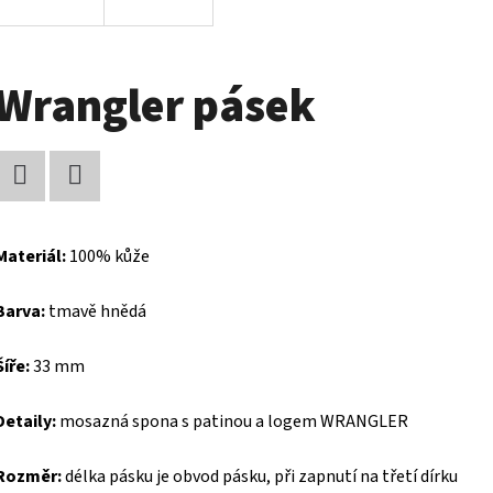
Wrangler pásek
Facebook
Twitter
Materiál:
100% kůže
Barva:
tmavě hnědá
Šíře:
33 mm
Detaily:
mosazná spona s patinou a logem WRANGLER
Rozměr:
délka pásku je obvod pásku, při zapnutí na třetí dírku