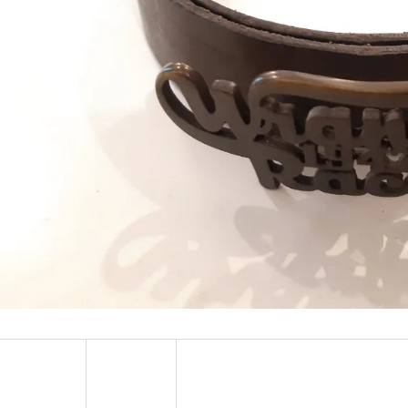
MUSTANG PÁSEK
MUSTANG PÁNSKÉ 
RUKÁVEM
890 Kč
399 Kč