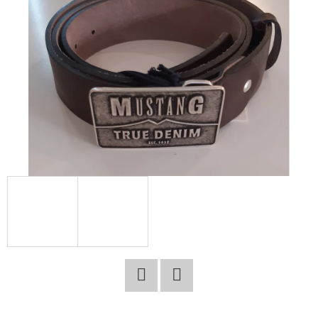
E
T
E
N
A
J
Í
T
?
HLEDAT
Facebook
Twitter