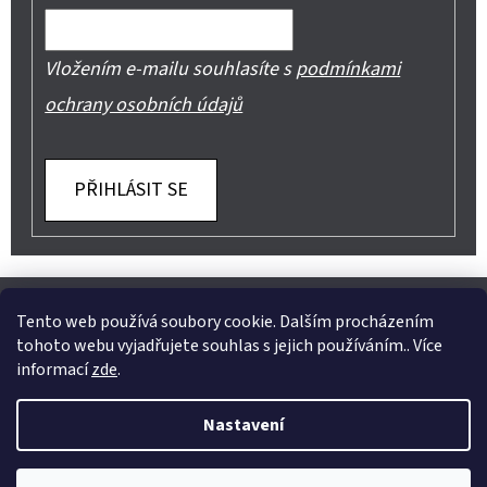
Vložením e-mailu souhlasíte s
podmínkami
ochrany osobních údajů
PŘIHLÁSIT SE
Z
Shoptet.cz
Můjprvníeshop.cz
Á
Tento web používá soubory cookie. Dalším procházením
tohoto webu vyjadřujete souhlas s jejich používáním.. Více
P
informací
zde
.
A
Instagram
Nastavení
T
Vytvořil Shoptet
Í
Copyright 2026
Jeans Mode
. Všechna práva vyhrazena.