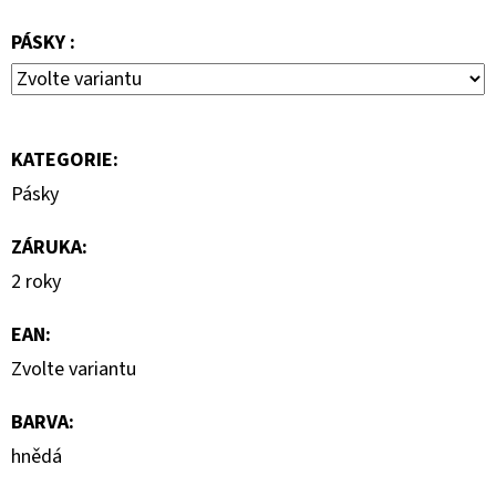
2
PÁSKY :
800
Kč
Původně:
4
000
Kč
KATEGORIE
:
Pásky
ZÁRUKA
:
2 roky
EAN
:
Zvolte variantu
BARVA
:
hnědá