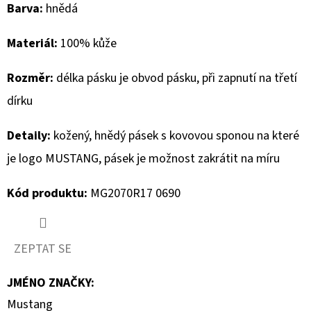
Barva:
hnědá
D
Materiál:
100% kůže
O
P
Rozměr:
délka pásku je obvod pásku, při zapnutí na třetí
O
R
dírku
U
Detaily:
kožený, hnědý pásek s kovovou sponou na které
Č
U
je logo MUSTANG, pásek je možnost zakrátit na míru
J
E
Kód produktu:
MG2070R17 0690
M
E
ZEPTAT SE
BLAUER
JMÉNO ZNAČKY
:
DÁMSKÉ
Mustang
BOTY