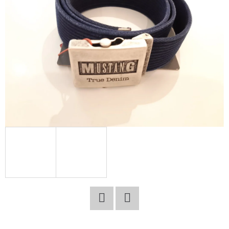
E
T
E
N
A
J
Í
T
?
HLEDAT
Facebook
Twitter