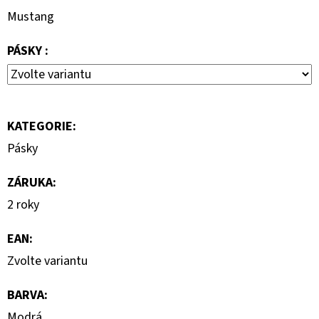
KLÍNKU
Mustang
1
150
PÁSKY :
Kč
Původně:
2
300
Kč
KATEGORIE
:
Pásky
ZÁRUKA
:
2 roky
EAN
:
Zvolte variantu
BARVA
:
Modrá