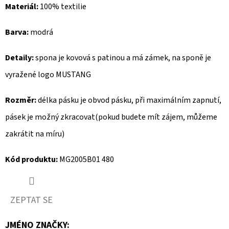
Materiál:
100% textilie
D
Barva:
modrá
O
P
Detaily:
spona je kovová s patinou a má zámek, na sponě je
O
R
vyražené logo MUSTANG
U
Č
Rozměr:
délka pásku je obvod pásku, při maximálním zapnutí,
U
pásek je možný zkracovat(pokud budete mít zájem, můžeme
J
zakrátit na míru)
E
M
Kód produktu:
MG2005B01 480
E
ZEPTAT SE
REPLAY
BOTY
NA
JMÉNO ZNAČKY
: