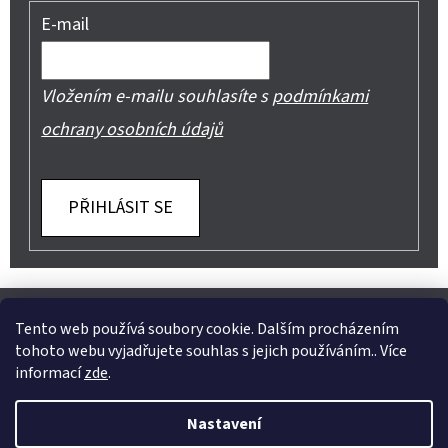
E-mail
Vložením e-mailu souhlasíte s
podmínkami
ochrany osobních údajů
PŘIHLÁSIT SE
Z
Shoptet.cz
Můjprvníeshop.cz
Á
Tento web používá soubory cookie. Dalším procházením
tohoto webu vyjadřujete souhlas s jejich používáním.. Více
P
informací
zde
.
A
Instagram
Nastavení
T
Vytvořil Shoptet