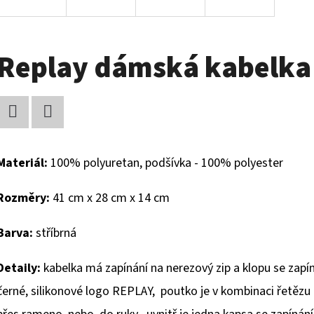
Replay dámská kabelka
Facebook
Twitter
Materiál:
100% polyuretan, podšívka - 100% polyester
Rozměry:
41 cm x 28 cm x 14 cm
Barva:
stříbrná
Detaily:
kabelka má zapínání na nerezový zip a klopu se zapí
černé, silikonové logo REPLAY, poutko je v kombinaci řetězu 