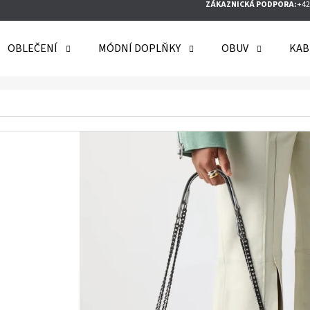
ZÁKAZNICKÁ PODPORA:
+42
OBLEČENÍ
MÓDNÍ DOPLŇKY
OBUV
KAB
O POTŘEBUJETE NAJÍT?
HLEDAT
DOPORUČUJEME