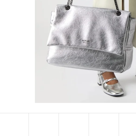
MUSTANG PÁSEK
MUSTANG PÁNSKÉ 
RUKÁVEM
890 Kč
399 Kč