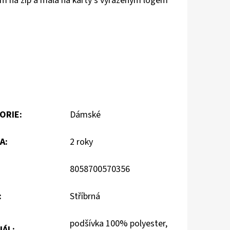
ním na zip a malá na karty s vyraženým logem
ORIE
:
Dámské
A
:
2 roky
8058700570356
:
Stříbrná
podšívka 100% polyester,
IÁL
: