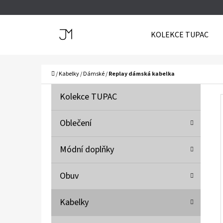
K
Přejít
O
Zpět
Zpět
na
KOLEKCE TUPAC
Š
do
do
obsah
Í
obchodu
obchodu
C
K
Domů
/
Kabelky
/
Dámské
/
Replay dámská kabelka
P
K
Přeskočit
Kolekce TUPAC
A
O
kategorie
T
S
Oblečení
E
T
G
Módní doplňky
O
R
R
A
Obuv
I
N
E
N
Kabelky