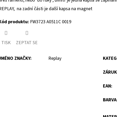
přes rameno, nebo do ruky ,
uvnitř je jedna kapsa se zapíná
REPLAY, na zadní části je další kapsa na magnet
Kód produktu:
FW3723
A0511C 0019
TISK
ZEPTAT SE
JMÉNO ZNAČKY
:
Replay
KATEG
ZÁRUK
EAN
:
BARVA
MATER