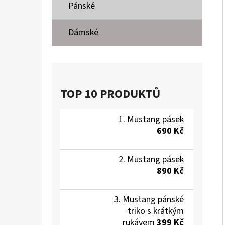
Í
Pánské
P
A
Dámské
MUSTANG PÁSEK
N
690 Kč
E
L
TOP 10 PRODUKTŮ
Mustang pásek
690 Kč
Mustang pásek
890 Kč
Mustang pánské
triko s krátkým
rukávem
399 Kč